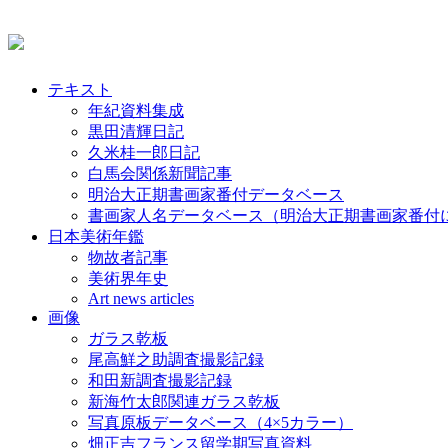
テキスト
年紀資料集成
黒田清輝日記
久米桂一郎日記
白馬会関係新聞記事
明治大正期書画家番付データベース
書画家人名データベース（明治大正期書画家番付
日本美術年鑑
物故者記事
美術界年史
Art news articles
画像
ガラス乾板
尾高鮮之助調査撮影記録
和田新調査撮影記録
新海竹太郎関連ガラス乾板
写真原板データベース（4×5カラー）
畑正吉フランス留学期写真資料