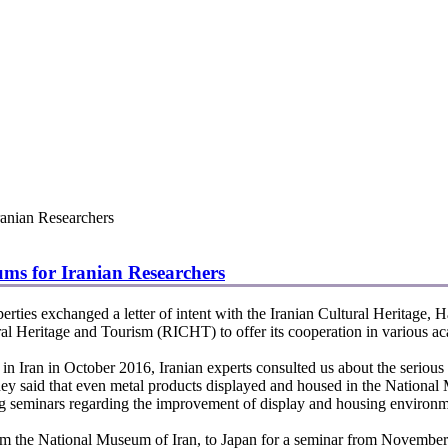
anian Researchers
ms for Iranian Researchers
ies exchanged a letter of intent with the Iranian Cultural Heritage, H
 Heritage and Tourism (RICHT) to offer its cooperation in various aca
 Iran in October 2016, Iranian experts consulted us about the serious a
 They said that even metal products displayed and housed in the Nationa
g seminars regarding the improvement of display and housing environme
 the National Museum of Iran, to Japan for a seminar from November 