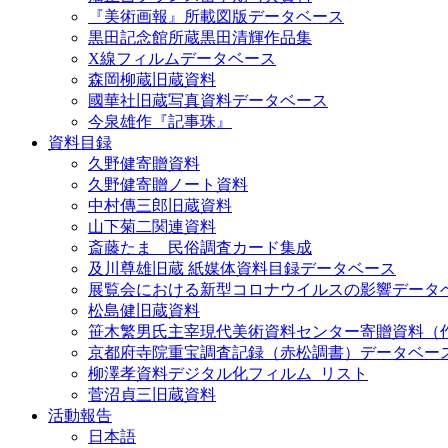
『美術画報』所載図版データベース
黒田記念館所蔵黒田清輝作品集
X線フィルムデータベース
森岡柳蔵旧蔵資料
國華社旧蔵写真資料データベース
今泉雄作『記事珠』
資料目録
久野健寄贈資料
久野健寄贈ノート資料
中村傳三郎旧蔵資料
山下菊二関連資料
斎藤たま 民俗調査カード集成
及川尊雄旧蔵 紙媒体資料目録データベース
展覧会における新型コロナウイルスの影響データ
松島健旧蔵資料
笹木繁男氏主宰現代美術資料センター寄贈資料（
京都府寺院重宝調査記録（赤松調書）データベー
柳澤孝資料デジタル化フィルム_リスト
菅沼貞三旧蔵資料
活動報告
日本語