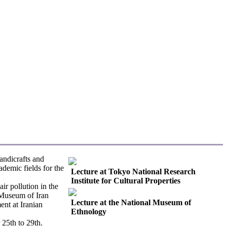
andicrafts and
demic fields for the
Lecture at Tokyo National Research
Institute for Cultural Properties
ir pollution in the
l Museum of Iran
Lecture at the National Museum of
nt at Iranian
Ethnology
25th to 29th.