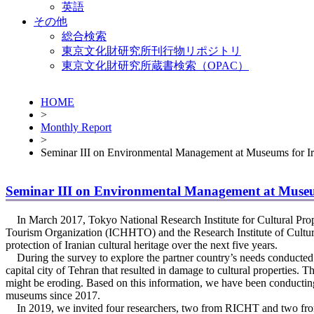
英語
その他
総合検索
東京文化財研究所刊行物リポジトリ
東京文化財研究所蔵書検索（OPAC）
HOME
>
Monthly Report
>
Seminar III on Environmental Management at Museums for Ir
Seminar III on Environmental Management at Museu
In March 2017, Tokyo National Research Institute for Cultural Propert
Tourism Organization (ICHHTO) and the Research Institute of Cultural
protection of Iranian cultural heritage over the next five years.
During the survey to explore the partner country’s needs conducted in
capital city of Tehran that resulted in damage to cultural properties.
might be eroding. Based on this information, we have been conductin
museums since 2017.
In 2019, we invited four researchers, two from RICHT and two from