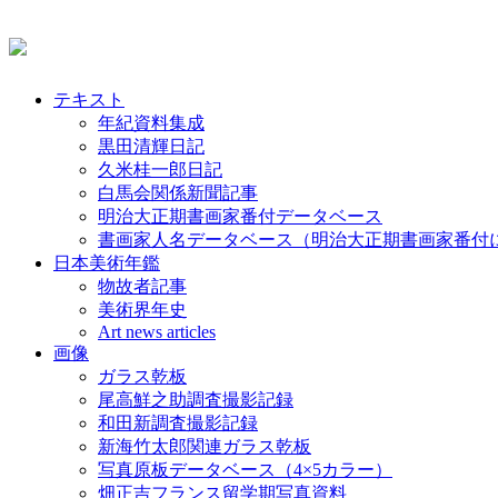
テキスト
年紀資料集成
黒田清輝日記
久米桂一郎日記
白馬会関係新聞記事
明治大正期書画家番付データベース
書画家人名データベース（明治大正期書画家番付
日本美術年鑑
物故者記事
美術界年史
Art news articles
画像
ガラス乾板
尾高鮮之助調査撮影記録
和田新調査撮影記録
新海竹太郎関連ガラス乾板
写真原板データベース（4×5カラー）
畑正吉フランス留学期写真資料