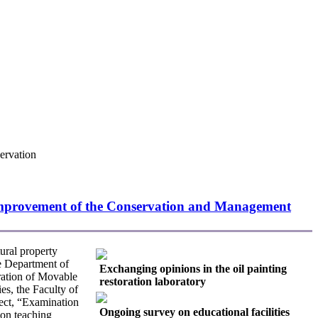
ervation
e Improvement of the Conservation and Management
ural property
he Department of
Exchanging opinions in the oil painting
ration of Movable
restoration laboratory
es, the Faculty of
ject, “Examination
Ongoing survey on educational facilities
 on teaching