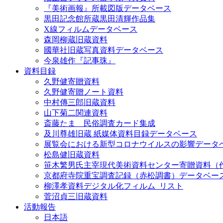
『美術画報』所載図版データベース
黒田記念館所蔵黒田清輝作品集
X線フィルムデータベース
森岡柳蔵旧蔵資料
國華社旧蔵写真資料データベース
今泉雄作『記事珠』
資料目録
久野健寄贈資料
久野健寄贈ノート資料
中村傳三郎旧蔵資料
山下菊二関連資料
斎藤たま 民俗調査カード集成
及川尊雄旧蔵 紙媒体資料目録データベース
展覧会における新型コロナウイルスの影響データ
松島健旧蔵資料
笹木繁男氏主宰現代美術資料センター寄贈資料（
京都府寺院重宝調査記録（赤松調書）データベー
柳澤孝資料デジタル化フィルム_リスト
菅沼貞三旧蔵資料
活動報告
日本語