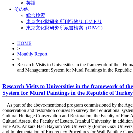
英語
その他
総合検索
東京文化財研究所刊行物リポジトリ
東京文化財研究所蔵書検索（OPAC）
HOME
>
Monthly Report
>
Research Visits to Universities in the framework of the “H
and Management System for Mural Paintings in the Republic
Research Visits to Universities in the framework o
System for Mural Paintings in the Republic of Turke
As part of the above-mentioned program commissioned by the Agency f
conservation and restoration courses to survey their educational sys
Cultural Heritage Conservation and Restoration, the Faculty of Fine
Cultural Assets, the Faculty of Letters, Istanbul University, in additi
Fine Arts, Ankara Hacı Bayram Veli University (former Gazi Universit
and Implementation of Emergency Procedures for Wall Painting Conser