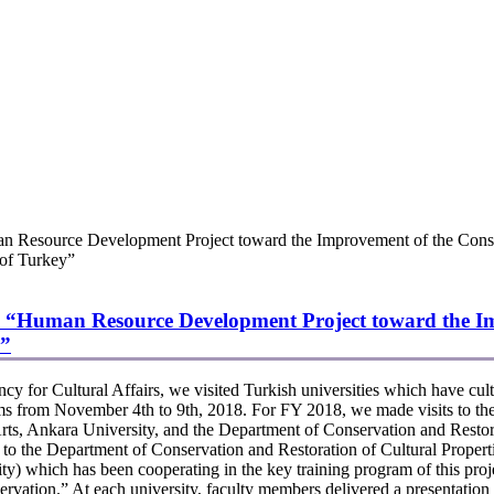
uman Resource Development Project toward the Improvement of the Cons
 of Turkey”
f the “Human Resource Development Project toward th
y”
or Cultural Affairs, we visited Turkish universities which have cult
tems from November 4th to 9th, 2018. For FY 2018, we made visits to t
 Arts, Ankara University, and the Department of Conservation and Resto
on to the Department of Conservation and Restoration of Cultural Properti
y) which has been cooperating in the key training program of this pro
vation.” At each university, faculty members delivered a presentation