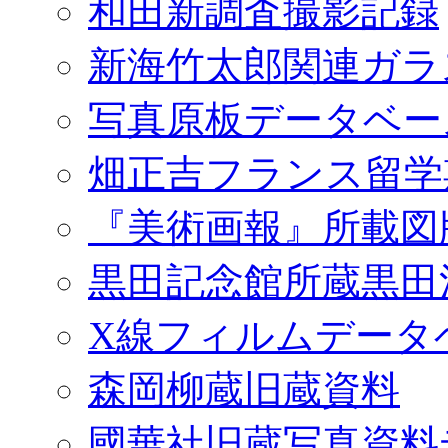
和田新調査撮影記録
新海竹太郎関連ガラ
写真原板データベー
畑正吉フランス留学
『美術画報』所載図
黒田記念館所蔵黒田
X線フィルムデータ
森岡柳蔵旧蔵資料
國華社旧蔵写真資料