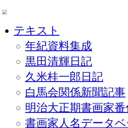
テキスト
年紀資料集成
黒田清輝日記
久米桂一郎日記
白馬会関係新聞記事
明治大正期書画家番
書画家人名データベ