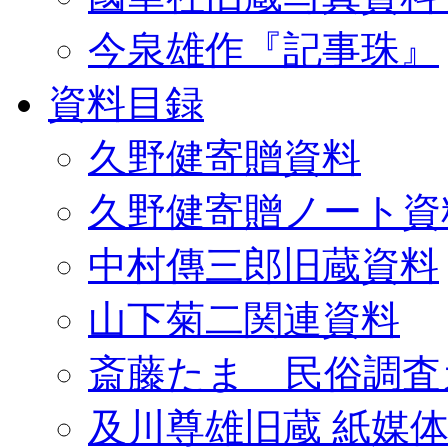
今泉雄作『記事珠』
資料目録
久野健寄贈資料
久野健寄贈ノート資
中村傳三郎旧蔵資料
山下菊二関連資料
斎藤たま 民俗調査
及川尊雄旧蔵 紙媒