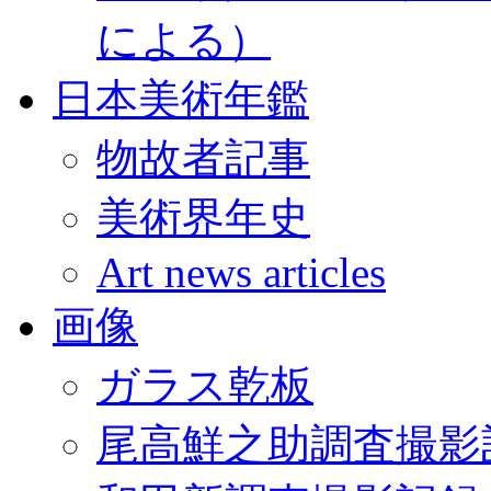
による）
日本美術年鑑
物故者記事
美術界年史
Art news articles
画像
ガラス乾板
尾高鮮之助調査撮影