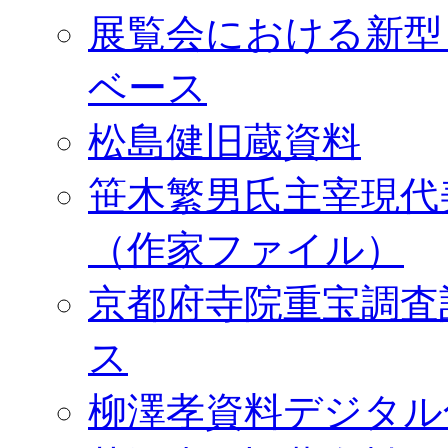
展覧会における新型
ベース
松島健旧蔵資料
笹木繁男氏主宰現代
（作家ファイル）
京都府寺院重宝調査
ス
柳澤孝資料デジタル