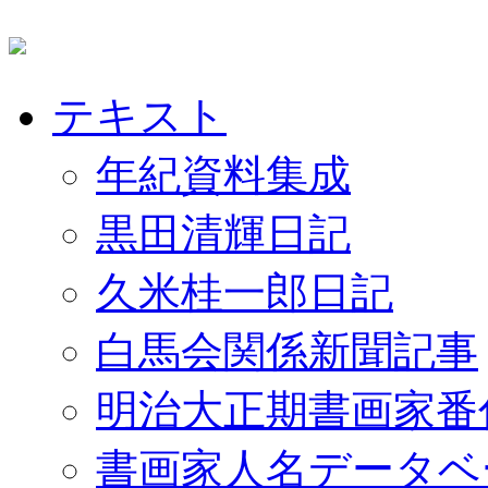
テキスト
年紀資料集成
黒田清輝日記
久米桂一郎日記
白馬会関係新聞記事
明治大正期書画家番
書画家人名データベ