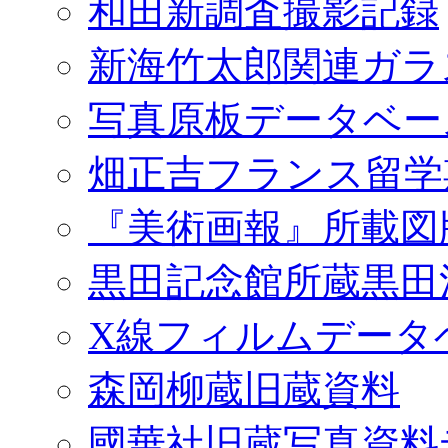
和田新調査撮影記録
新海竹太郎関連ガラ
写真原板データベー
畑正吉フランス留学
『美術画報』所載図
黒田記念館所蔵黒田
X線フィルムデータ
森岡柳蔵旧蔵資料
國華社旧蔵写真資料