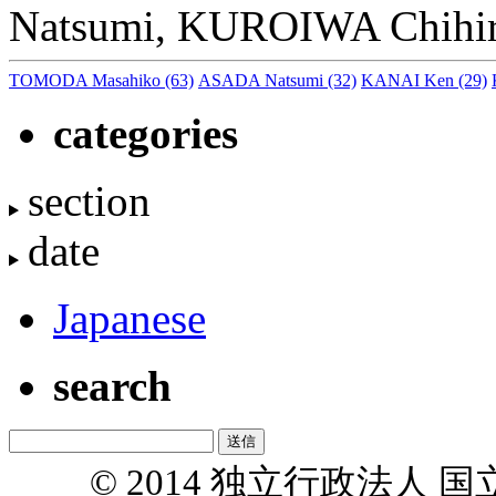
Natsumi, KUROIWA Chihir
TOMODA Masahiko
(63)
ASADA Natsumi
(32)
KANAI Ken
(29)
categories
section
date
Japanese
search
© 2014 独立行政法人