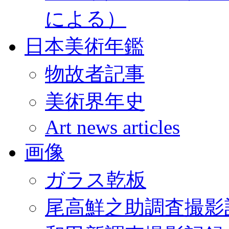
による）
日本美術年鑑
物故者記事
美術界年史
Art news articles
画像
ガラス乾板
尾高鮮之助調査撮影