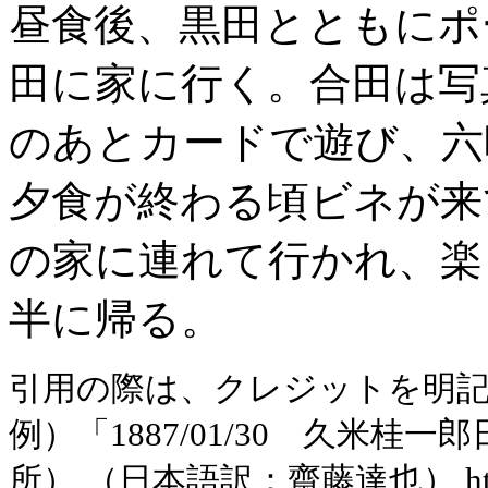
昼食後、黒田とともにポ
田に家に行く。合田は写
のあとカードで遊び、六
夕食が終わる頃ビネが来
の家に連れて行かれ、楽
半に帰る。
引用の際は、クレジットを明
例）「1887/01/30 久米
所） （日本語訳：齋藤達也） https://ww