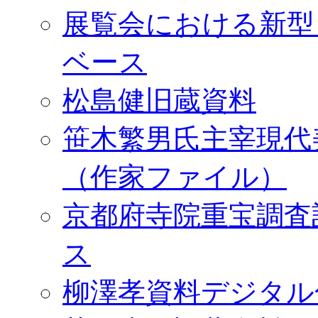
展覧会における新型
ベース
松島健旧蔵資料
笹木繁男氏主宰現代
（作家ファイル）
京都府寺院重宝調査
ス
柳澤孝資料デジタル