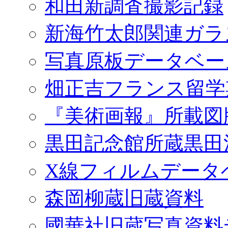
和田新調査撮影記録
新海竹太郎関連ガラ
写真原板データベー
畑正吉フランス留学
『美術画報』所載図
黒田記念館所蔵黒田
X線フィルムデータ
森岡柳蔵旧蔵資料
國華社旧蔵写真資料