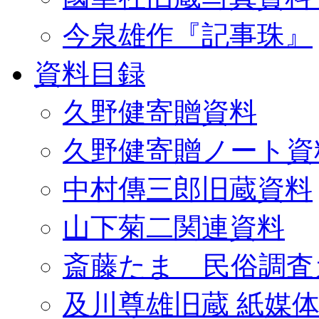
今泉雄作『記事珠』
資料目録
久野健寄贈資料
久野健寄贈ノート資
中村傳三郎旧蔵資料
山下菊二関連資料
斎藤たま 民俗調査
及川尊雄旧蔵 紙媒