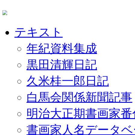
テキスト
年紀資料集成
黒田清輝日記
久米桂一郎日記
白馬会関係新聞記事
明治大正期書画家番
書画家人名データベ