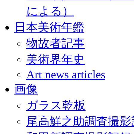
による）
日本美術年鑑
物故者記事
美術界年史
Art news articles
画像
ガラス乾板
尾高鮮之助調査撮影