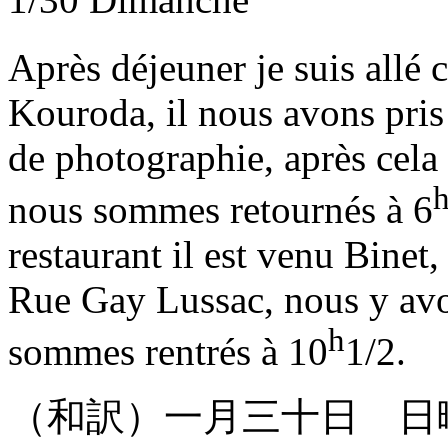
Après déjeuner je suis allé
Kouroda, il nous avons pris 
de photographie, après cela 
nous sommes retournés à 6
restaurant il est venu Binet,
Rue Gay Lussac, nous y avon
h
sommes rentrés à 10
1/2.
（和訳）一月三十日 日