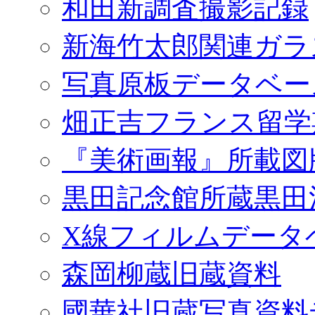
和田新調査撮影記録
新海竹太郎関連ガラ
写真原板データベー
畑正吉フランス留学
『美術画報』所載図
黒田記念館所蔵黒田
X線フィルムデータ
森岡柳蔵旧蔵資料
國華社旧蔵写真資料