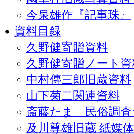
今泉雄作『記事珠』
資料目録
久野健寄贈資料
久野健寄贈ノート資
中村傳三郎旧蔵資料
山下菊二関連資料
斎藤たま 民俗調査
及川尊雄旧蔵 紙媒