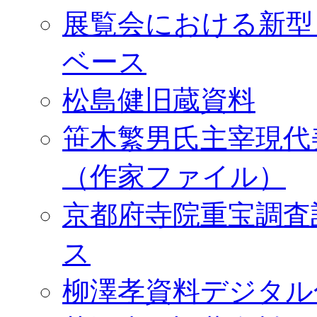
展覧会における新型
ベース
松島健旧蔵資料
笹木繁男氏主宰現代
（作家ファイル）
京都府寺院重宝調査
ス
柳澤孝資料デジタル