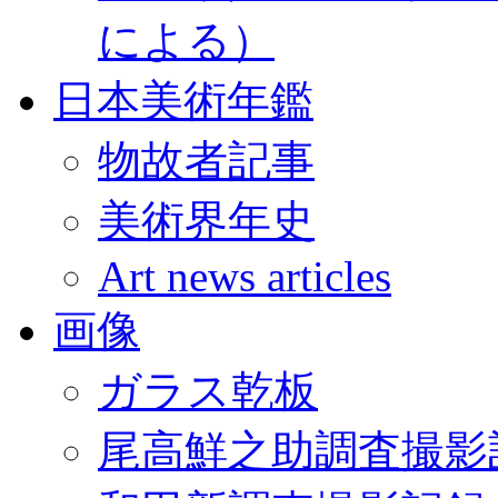
による）
日本美術年鑑
物故者記事
美術界年史
Art news articles
画像
ガラス乾板
尾高鮮之助調査撮影