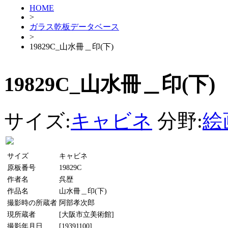
HOME
>
ガラス乾板データベース
>
19829C_山水冊＿印(下)
19829C_山水冊＿印(下)
サイズ:
キャビネ
分野:
絵
サイズ
キャビネ
原板番号
19829C
作者名
呉歴
作品名
山水冊＿印(下)
撮影時の所蔵者
阿部孝次郎
現所蔵者
[大阪市立美術館]
撮影年月日
[19391100]