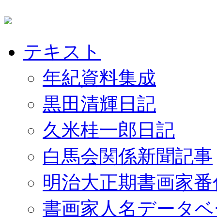
テキスト
年紀資料集成
黒田清輝日記
久米桂一郎日記
白馬会関係新聞記事
明治大正期書画家番
書画家人名データベ