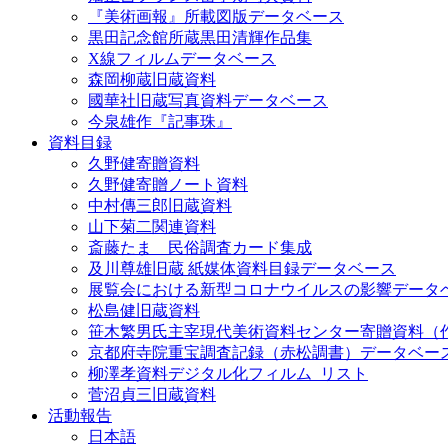
『美術画報』所載図版データベース
黒田記念館所蔵黒田清輝作品集
X線フィルムデータベース
森岡柳蔵旧蔵資料
國華社旧蔵写真資料データベース
今泉雄作『記事珠』
資料目録
久野健寄贈資料
久野健寄贈ノート資料
中村傳三郎旧蔵資料
山下菊二関連資料
斎藤たま 民俗調査カード集成
及川尊雄旧蔵 紙媒体資料目録データベース
展覧会における新型コロナウイルスの影響データ
松島健旧蔵資料
笹木繁男氏主宰現代美術資料センター寄贈資料（
京都府寺院重宝調査記録（赤松調書）データベー
柳澤孝資料デジタル化フィルム_リスト
菅沼貞三旧蔵資料
活動報告
日本語