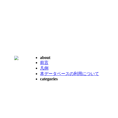
about
前言
凡例
本データベースの利用について
categories