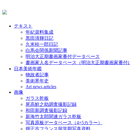
テキスト
年紀資料集成
黒田清輝日記
久米桂一郎日記
白馬会関係新聞記事
明治大正期書画家番付データベース
書画家人名データベース（明治大正期書画家番付
日本美術年鑑
物故者記事
美術界年史
Art news articles
画像
ガラス乾板
尾高鮮之助調査撮影記録
和田新調査撮影記録
新海竹太郎関連ガラス乾板
写真原板データベース（4×5カラー）
畑正吉フランス留学期写真資料