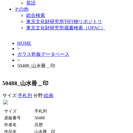
英語
その他
総合検索
東京文化財研究所刊行物リポジトリ
東京文化財研究所蔵書検索（OPAC）
HOME
>
ガラス乾板データベース
>
50488_山水冊＿印
50488_山水冊＿印
サイズ:
手札判
分野:
絵画
サイズ
手札判
原板番号
50488
作者名
呉歴
作品名
山水冊＿印