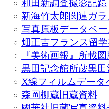
和田新調査撮影記録
新海竹太郎関連ガラ
写真原板データベー
畑正吉フランス留学
『美術画報』所載図
黒田記念館所蔵黒田
X線フィルムデータ
森岡柳蔵旧蔵資料
國華社旧蔵写真資料