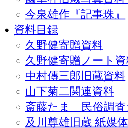
今泉雄作『記事珠』
資料目録
久野健寄贈資料
久野健寄贈ノート資
中村傳三郎旧蔵資料
山下菊二関連資料
斎藤たま 民俗調査
及川尊雄旧蔵 紙媒