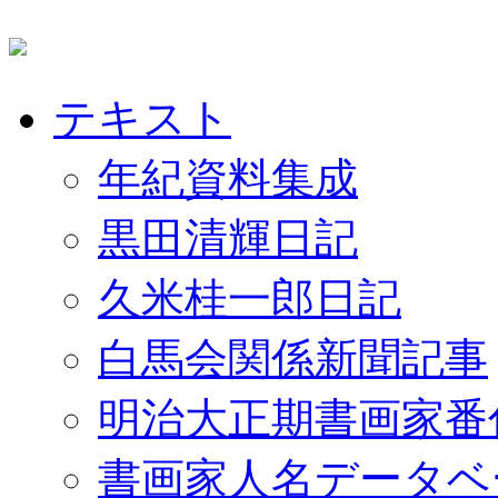
テキスト
年紀資料集成
黒田清輝日記
久米桂一郎日記
白馬会関係新聞記事
明治大正期書画家番
書画家人名データベ