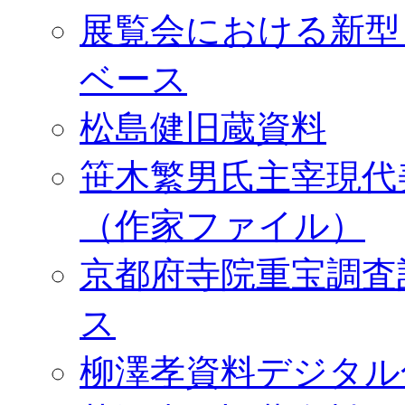
展覧会における新型
ベース
松島健旧蔵資料
笹木繁男氏主宰現代
（作家ファイル）
京都府寺院重宝調査
ス
柳澤孝資料デジタル