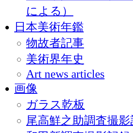
による）
日本美術年鑑
物故者記事
美術界年史
Art news articles
画像
ガラス乾板
尾高鮮之助調査撮影