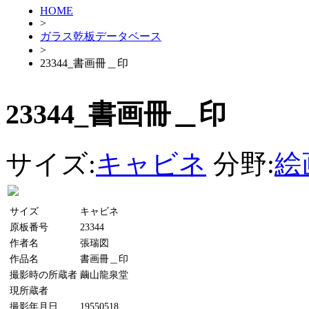
HOME
>
ガラス乾板データベース
>
23344_書画冊＿印
23344_書画冊＿印
サイズ:
キャビネ
分野:
絵
サイズ
キャビネ
原板番号
23344
作者名
張瑞図
作品名
書画冊＿印
撮影時の所蔵者
繭山龍泉堂
現所蔵者
撮影年月日
19550518