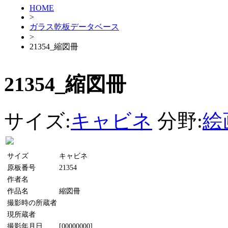
HOME
>
ガラス乾板データベース
>
21354_縮図冊
21354_縮図冊
サイズ:
キャビネ
分野:
絵
サイズ
キャビネ
原板番号
21354
作者名
作品名
縮図冊
撮影時の所蔵者
現所蔵者
撮影年月日
[00000000]