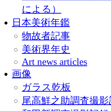
による）
日本美術年鑑
物故者記事
美術界年史
Art news articles
画像
ガラス乾板
尾高鮮之助調査撮影