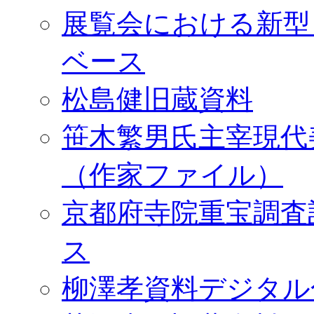
展覧会における新型
ベース
松島健旧蔵資料
笹木繁男氏主宰現代
（作家ファイル）
京都府寺院重宝調査
ス
柳澤孝資料デジタル