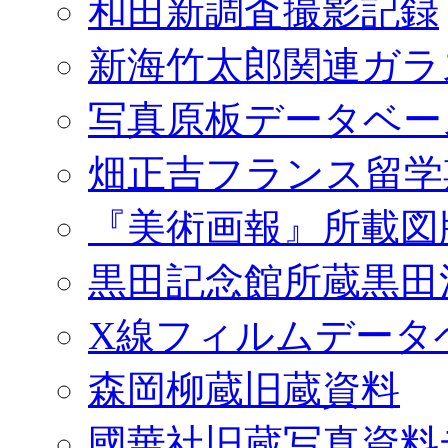
和田新調査撮影記録
新海竹太郎関連ガラ
写真原板データベー
畑正吉フランス留学
『美術画報』所載図
黒田記念館所蔵黒田
X線フィルムデータ
森岡柳蔵旧蔵資料
國華社旧蔵写真資料