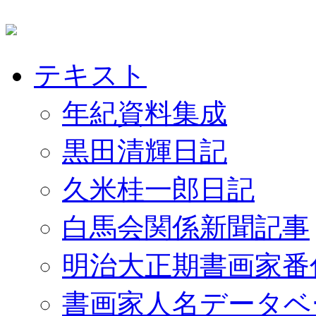
テキスト
年紀資料集成
黒田清輝日記
久米桂一郎日記
白馬会関係新聞記事
明治大正期書画家番
書画家人名データベ