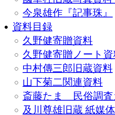
今泉雄作『記事珠』
資料目録
久野健寄贈資料
久野健寄贈ノート資
中村傳三郎旧蔵資料
山下菊二関連資料
斎藤たま 民俗調査
及川尊雄旧蔵 紙媒