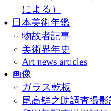
による）
日本美術年鑑
物故者記事
美術界年史
Art news articles
画像
ガラス乾板
尾高鮮之助調査撮影