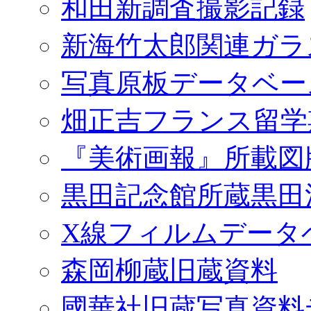
和田新調査撮影記録
新海竹太郎関連ガラ
写真原板データベー
畑正吉フランス留学
『美術画報』所載図
黒田記念館所蔵黒田
X線フィルムデータ
森岡柳蔵旧蔵資料
國華社旧蔵写真資料