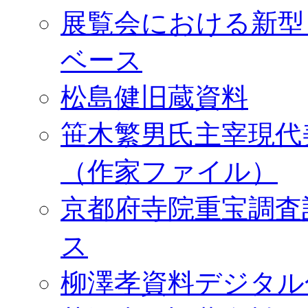
展覧会における新型
ベース
松島健旧蔵資料
笹木繁男氏主宰現代
（作家ファイル）
京都府寺院重宝調査
ス
柳澤孝資料デジタル