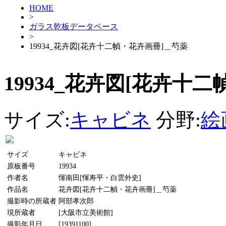
HOME
>
ガラス乾板データベース
>
19934_花卉図[花卉十二幀・花卉画冊]＿芍薬
19934_花卉図[花卉十
サイズ:
キャビネ
分野:
絵
サイズ
キャビネ
原板番号
19934
作者名
惲南田[惲寿平・白雲外史]
作品名
花卉図[花卉十二幀・花卉画冊]＿芍薬
撮影時の所蔵者
阿部孝次郎
現所蔵者
[大阪市立美術館]
撮影年月日
[19391100]