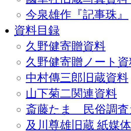
今泉雄作『記事珠』
資料目録
久野健寄贈資料
久野健寄贈ノート資
中村傳三郎旧蔵資料
山下菊二関連資料
斎藤たま 民俗調査
及川尊雄旧蔵 紙媒