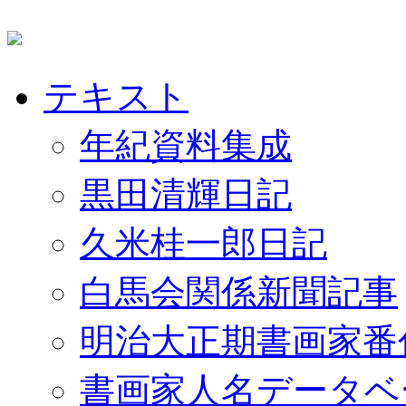
テキスト
年紀資料集成
黒田清輝日記
久米桂一郎日記
白馬会関係新聞記事
明治大正期書画家番
書画家人名データベ