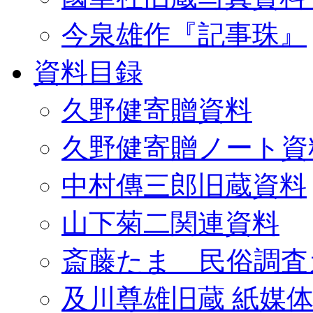
今泉雄作『記事珠』
資料目録
久野健寄贈資料
久野健寄贈ノート資
中村傳三郎旧蔵資料
山下菊二関連資料
斎藤たま 民俗調査
及川尊雄旧蔵 紙媒