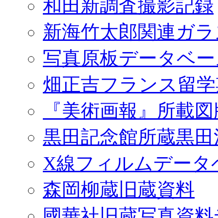
和田新調査撮影記録
新海竹太郎関連ガラ
写真原板データベー
畑正吉フランス留学
『美術画報』所載図
黒田記念館所蔵黒田
X線フィルムデータ
森岡柳蔵旧蔵資料
國華社旧蔵写真資料