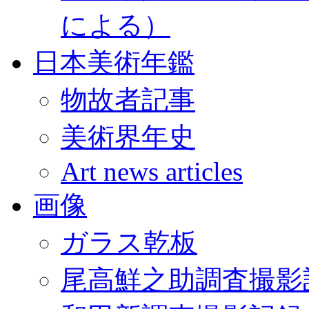
による）
日本美術年鑑
物故者記事
美術界年史
Art news articles
画像
ガラス乾板
尾高鮮之助調査撮影