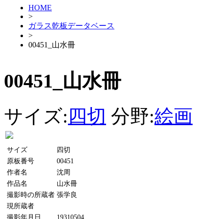
HOME
>
ガラス乾板データベース
>
00451_山水冊
00451_山水冊
サイズ:
四切
分野:
絵画
サイズ
四切
原板番号
00451
作者名
沈周
作品名
山水冊
撮影時の所蔵者
張学良
現所蔵者
撮影年月日
19310504