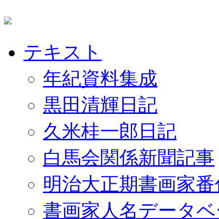
テキスト
年紀資料集成
黒田清輝日記
久米桂一郎日記
白馬会関係新聞記事
明治大正期書画家番
書画家人名データベ