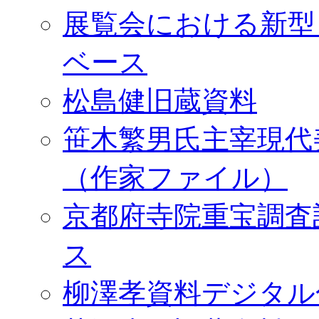
展覧会における新型
ベース
松島健旧蔵資料
笹木繁男氏主宰現代
（作家ファイル）
京都府寺院重宝調査
ス
柳澤孝資料デジタル