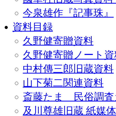
今泉雄作『記事珠』
資料目録
久野健寄贈資料
久野健寄贈ノート資
中村傳三郎旧蔵資料
山下菊二関連資料
斎藤たま 民俗調査
及川尊雄旧蔵 紙媒