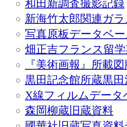
和田新調査撮影記録
新海竹太郎関連ガラ
写真原板データベー
畑正吉フランス留学
『美術画報』所載図
黒田記念館所蔵黒田
X線フィルムデータ
森岡柳蔵旧蔵資料
國華社旧蔵写真資料