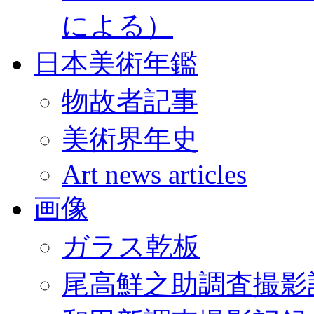
による）
日本美術年鑑
物故者記事
美術界年史
Art news articles
画像
ガラス乾板
尾高鮮之助調査撮影