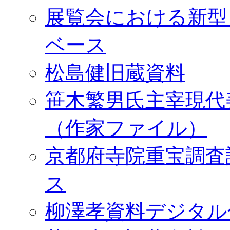
展覧会における新型
ベース
松島健旧蔵資料
笹木繁男氏主宰現代
（作家ファイル）
京都府寺院重宝調査
ス
柳澤孝資料デジタル