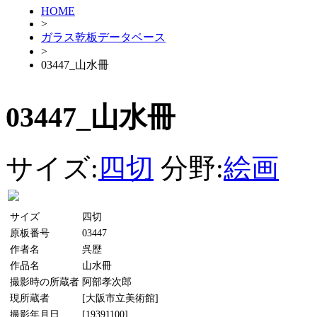
HOME
>
ガラス乾板データベース
>
03447_山水冊
03447_山水冊
サイズ:
四切
分野:
絵画
サイズ
四切
原板番号
03447
作者名
呉歴
作品名
山水冊
撮影時の所蔵者
阿部孝次郎
現所蔵者
[大阪市立美術館]
撮影年月日
[19391100]