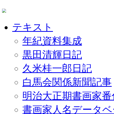
テキスト
年紀資料集成
黒田清輝日記
久米桂一郎日記
白馬会関係新聞記事
明治大正期書画家番
書画家人名データベ