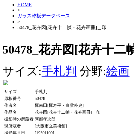
HOME
>
ガラス乾板データベース
>
50478_花卉図[花卉十二幀・花卉画冊]＿印
50478_花卉図[花卉十
サイズ:
手札判
分野:
絵画
サイズ
手札判
原板番号
50478
作者名
惲南田[惲寿平・白雲外史]
作品名
花卉図[花卉十二幀・花卉画冊]＿印
撮影時の所蔵者
阿部孝次郎
現所蔵者
[大阪市立美術館]
撮影年月日
[19391100]