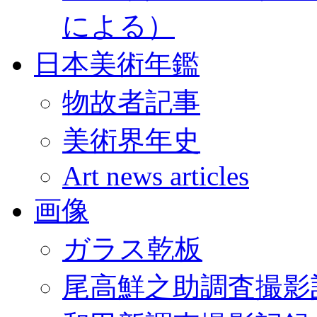
による）
日本美術年鑑
物故者記事
美術界年史
Art news articles
画像
ガラス乾板
尾高鮮之助調査撮影