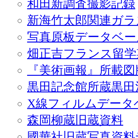
和田新調査撮影記録
新海竹太郎関連ガラ
写真原板データベー
畑正吉フランス留学
『美術画報』所載図
黒田記念館所蔵黒田
X線フィルムデータ
森岡柳蔵旧蔵資料
國華社旧蔵写真資料