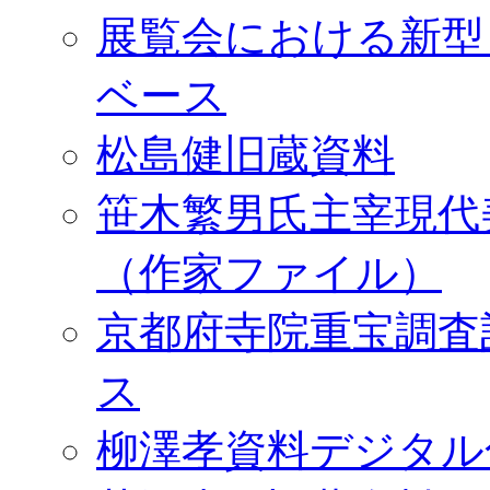
展覧会における新型
ベース
松島健旧蔵資料
笹木繁男氏主宰現代
（作家ファイル）
京都府寺院重宝調査
ス
柳澤孝資料デジタル