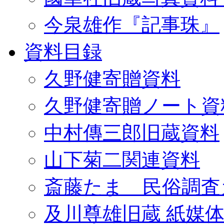
今泉雄作『記事珠』
資料目録
久野健寄贈資料
久野健寄贈ノート資
中村傳三郎旧蔵資料
山下菊二関連資料
斎藤たま 民俗調査
及川尊雄旧蔵 紙媒