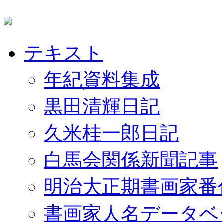
テキスト
年紀資料集成
黒田清輝日記
久米桂一郎日記
白馬会関係新聞記事
明治大正期書画家番
書画家人名データベ