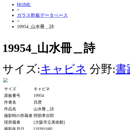
HOME
>
ガラス乾板データベース
>
19954_山水冊＿詩
19954_山水冊＿詩
サイズ:
キャビネ
分野:
書
サイズ
キャビネ
原板番号
19954
作者名
呉歴
作品名
山水冊＿詩
撮影時の所蔵者
阿部孝次郎
現所蔵者
[大阪市立美術館]
撮影年月日
[19391100]