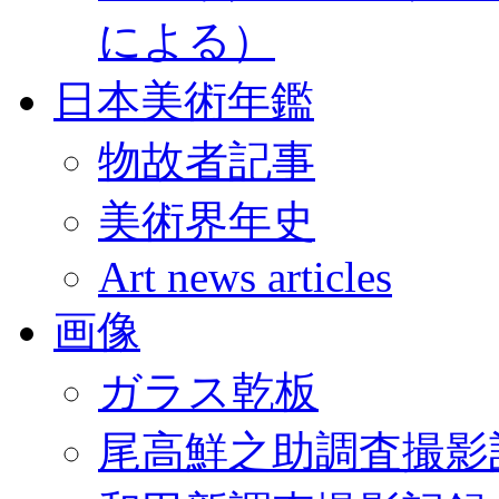
による）
日本美術年鑑
物故者記事
美術界年史
Art news articles
画像
ガラス乾板
尾高鮮之助調査撮影