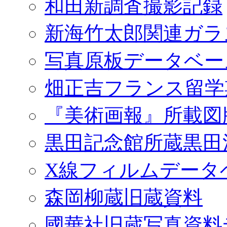
和田新調査撮影記録
新海竹太郎関連ガラ
写真原板データベー
畑正吉フランス留学
『美術画報』所載図
黒田記念館所蔵黒田
X線フィルムデータ
森岡柳蔵旧蔵資料
國華社旧蔵写真資料