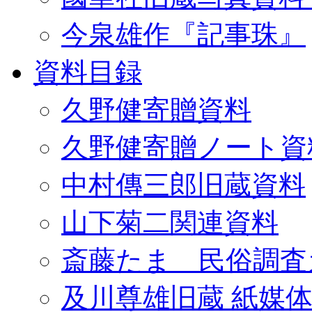
今泉雄作『記事珠』
資料目録
久野健寄贈資料
久野健寄贈ノート資
中村傳三郎旧蔵資料
山下菊二関連資料
斎藤たま 民俗調査
及川尊雄旧蔵 紙媒