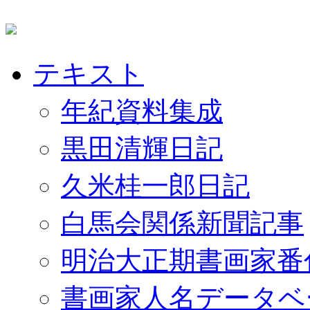
テキスト
年紀資料集成
黒田清輝日記
久米桂一郎日記
白馬会関係新聞記事
明治大正期書画家番
書画家人名データベ