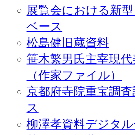
展覧会における新型
ベース
松島健旧蔵資料
笹木繁男氏主宰現代
（作家ファイル）
京都府寺院重宝調査
ス
柳澤孝資料デジタル