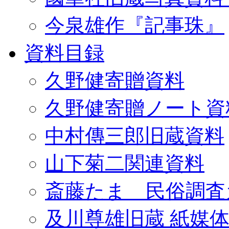
今泉雄作『記事珠』
資料目録
久野健寄贈資料
久野健寄贈ノート資
中村傳三郎旧蔵資料
山下菊二関連資料
斎藤たま 民俗調査
及川尊雄旧蔵 紙媒