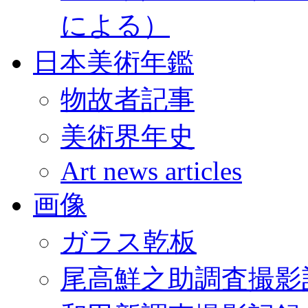
による）
日本美術年鑑
物故者記事
美術界年史
Art news articles
画像
ガラス乾板
尾高鮮之助調査撮影