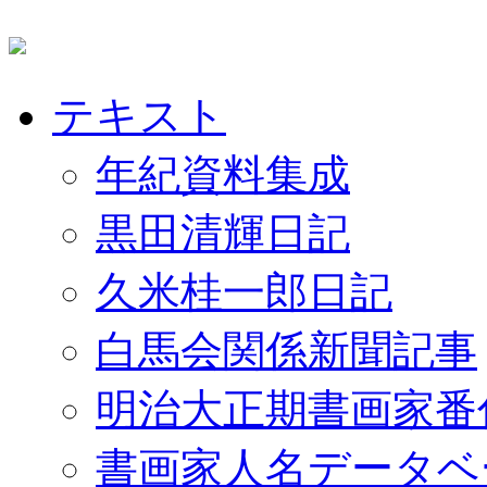
テキスト
年紀資料集成
黒田清輝日記
久米桂一郎日記
白馬会関係新聞記事
明治大正期書画家番
書画家人名データベ