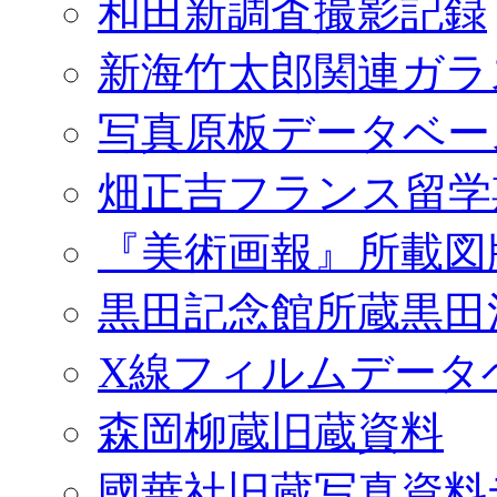
和田新調査撮影記録
新海竹太郎関連ガラ
写真原板データベー
畑正吉フランス留学
『美術画報』所載図
黒田記念館所蔵黒田
X線フィルムデータ
森岡柳蔵旧蔵資料
國華社旧蔵写真資料