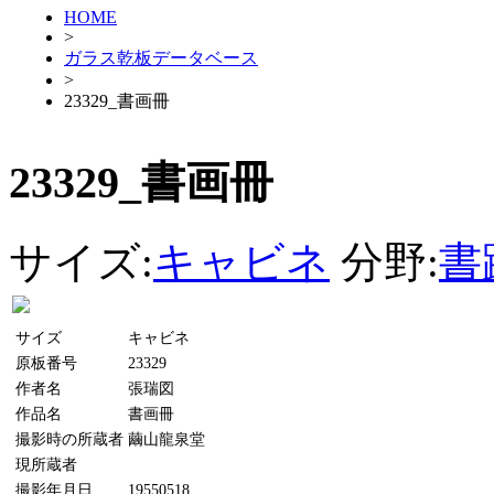
HOME
>
ガラス乾板データベース
>
23329_書画冊
23329_書画冊
サイズ:
キャビネ
分野:
書
サイズ
キャビネ
原板番号
23329
作者名
張瑞図
作品名
書画冊
撮影時の所蔵者
繭山龍泉堂
現所蔵者
撮影年月日
19550518