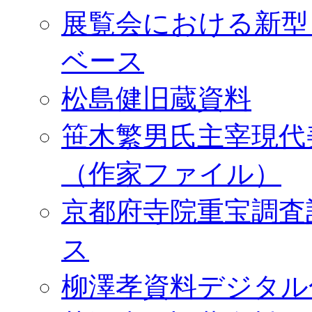
展覧会における新型
ベース
松島健旧蔵資料
笹木繁男氏主宰現代
（作家ファイル）
京都府寺院重宝調査
ス
柳澤孝資料デジタル