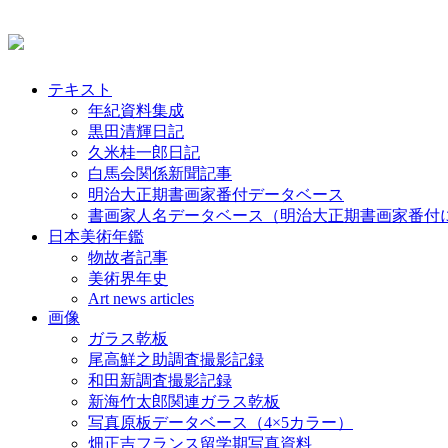
テキスト
年紀資料集成
黒田清輝日記
久米桂一郎日記
白馬会関係新聞記事
明治大正期書画家番付データベース
書画家人名データベース（明治大正期書画家番付
日本美術年鑑
物故者記事
美術界年史
Art news articles
画像
ガラス乾板
尾高鮮之助調査撮影記録
和田新調査撮影記録
新海竹太郎関連ガラス乾板
写真原板データベース（4×5カラー）
畑正吉フランス留学期写真資料