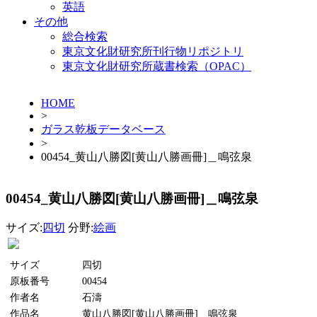
英語
その他
総合検索
東京文化財研究所刊行物リポジトリ
東京文化財研究所蔵書検索（OPAC）
HOME
>
ガラス乾板データベース
>
00454_黄山八勝図[黄山八勝画冊]＿鳴弦泉
00454_黄山八勝図[黄山八勝画冊]＿鳴弦泉
サイズ:
四切
分野:
絵画
サイズ
四切
原板番号
00454
作者名
石濤
作品名
黄山八勝図[黄山八勝画冊]＿鳴弦泉