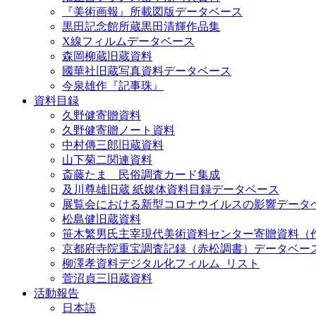
『美術画報』所載図版データベース
黒田記念館所蔵黒田清輝作品集
X線フィルムデータベース
森岡柳蔵旧蔵資料
國華社旧蔵写真資料データベース
今泉雄作『記事珠』
資料目録
久野健寄贈資料
久野健寄贈ノート資料
中村傳三郎旧蔵資料
山下菊二関連資料
斎藤たま 民俗調査カード集成
及川尊雄旧蔵 紙媒体資料目録データベース
展覧会における新型コロナウイルスの影響データ
松島健旧蔵資料
笹木繁男氏主宰現代美術資料センター寄贈資料（
京都府寺院重宝調査記録（赤松調書）データベー
柳澤孝資料デジタル化フィルム_リスト
菅沼貞三旧蔵資料
活動報告
日本語