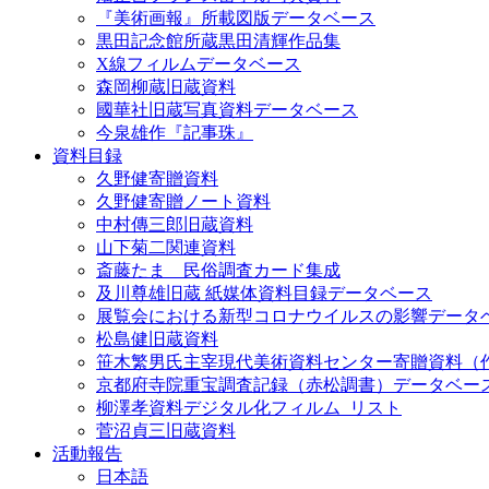
『美術画報』所載図版データベース
黒田記念館所蔵黒田清輝作品集
X線フィルムデータベース
森岡柳蔵旧蔵資料
國華社旧蔵写真資料データベース
今泉雄作『記事珠』
資料目録
久野健寄贈資料
久野健寄贈ノート資料
中村傳三郎旧蔵資料
山下菊二関連資料
斎藤たま 民俗調査カード集成
及川尊雄旧蔵 紙媒体資料目録データベース
展覧会における新型コロナウイルスの影響データ
松島健旧蔵資料
笹木繁男氏主宰現代美術資料センター寄贈資料（
京都府寺院重宝調査記録（赤松調書）データベー
柳澤孝資料デジタル化フィルム_リスト
菅沼貞三旧蔵資料
活動報告
日本語