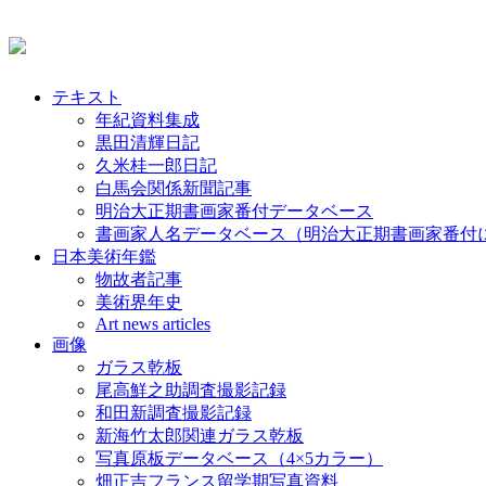
テキスト
年紀資料集成
黒田清輝日記
久米桂一郎日記
白馬会関係新聞記事
明治大正期書画家番付データベース
書画家人名データベース（明治大正期書画家番付
日本美術年鑑
物故者記事
美術界年史
Art news articles
画像
ガラス乾板
尾高鮮之助調査撮影記録
和田新調査撮影記録
新海竹太郎関連ガラス乾板
写真原板データベース（4×5カラー）
畑正吉フランス留学期写真資料