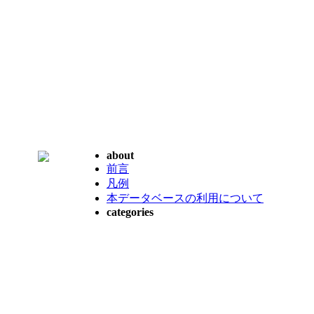
about
前言
凡例
本データベースの利用について
categories