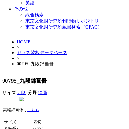
英語
その他
総合検索
東京文化財研究所刊行物リポジトリ
東京文化財研究所蔵書検索（OPAC）
HOME
>
ガラス乾板データベース
>
00795_九段錦画冊
00795_九段錦画冊
サイズ:
四切
分野:
絵画
高精細画像は
こちら
サイズ
四切
原板番号
00795