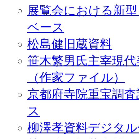
展覧会における新型
ベース
松島健旧蔵資料
笹木繁男氏主宰現代
（作家ファイル）
京都府寺院重宝調査
ス
柳澤孝資料デジタル