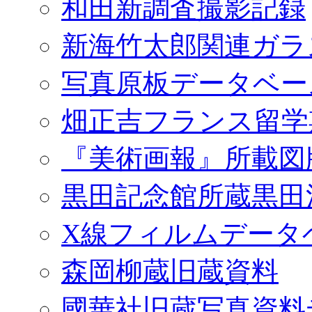
和田新調査撮影記録
新海竹太郎関連ガラ
写真原板データベー
畑正吉フランス留学
『美術画報』所載図
黒田記念館所蔵黒田
X線フィルムデータ
森岡柳蔵旧蔵資料
國華社旧蔵写真資料