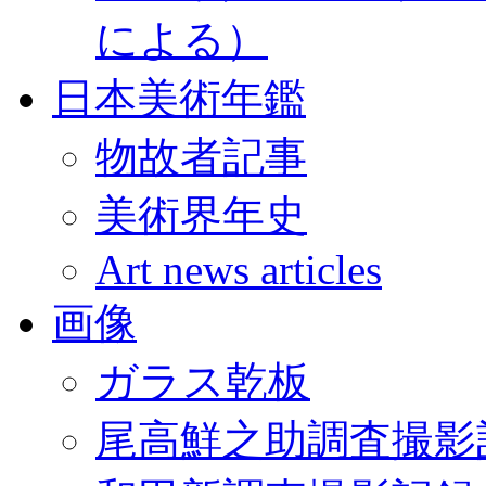
による）
日本美術年鑑
物故者記事
美術界年史
Art news articles
画像
ガラス乾板
尾高鮮之助調査撮影