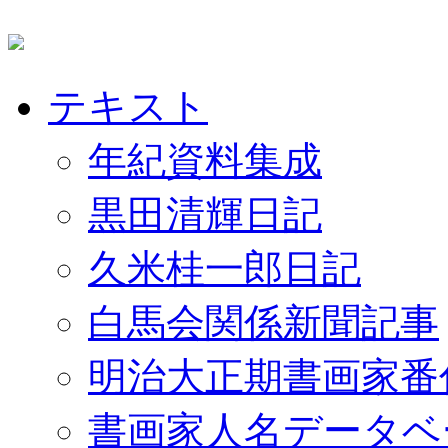
テキスト
年紀資料集成
黒田清輝日記
久米桂一郎日記
白馬会関係新聞記事
明治大正期書画家番
書画家人名データベ