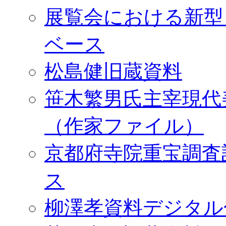
展覧会における新型
ベース
松島健旧蔵資料
笹木繁男氏主宰現代
（作家ファイル）
京都府寺院重宝調査
ス
柳澤孝資料デジタル