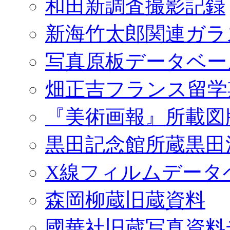
和田新調査撮影記録
新海竹太郎関連ガラ
写真原板データベー
畑正吉フランス留学
『美術画報』所載図
黒田記念館所蔵黒田
X線フィルムデータ
森岡柳蔵旧蔵資料
國華社旧蔵写真資料