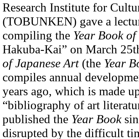
Research Institute for Cultu
(TOBUNKEN) gave a lecture 
compiling the
Year Book of
Hakuba-Kai” on March 25th
of Japanese Art
(the
Year B
compiles annual developmen
years ago, which is made up 
“bibliography of art literat
published the
Year Book
sin
disrupted by the difficult t