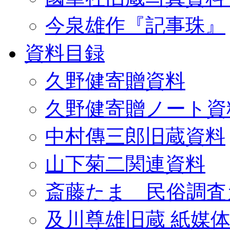
今泉雄作『記事珠』
資料目録
久野健寄贈資料
久野健寄贈ノート資
中村傳三郎旧蔵資料
山下菊二関連資料
斎藤たま 民俗調査
及川尊雄旧蔵 紙媒