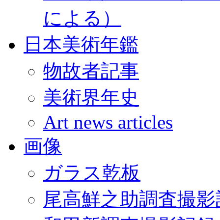
による）
日本美術年鑑
物故者記事
美術界年史
Art news articles
画像
ガラス乾板
尾高鮮之助調査撮影