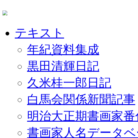
テキスト
年紀資料集成
黒田清輝日記
久米桂一郎日記
白馬会関係新聞記事
明治大正期書画家番
書画家人名データベ