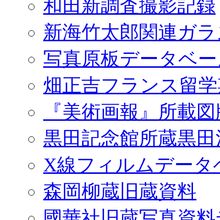
和田新調査撮影記録
新海竹太郎関連ガラ
写真原板データベー
畑正吉フランス留学
『美術画報』所載図
黒田記念館所蔵黒田
X線フィルムデータ
森岡柳蔵旧蔵資料
國華社旧蔵写真資料