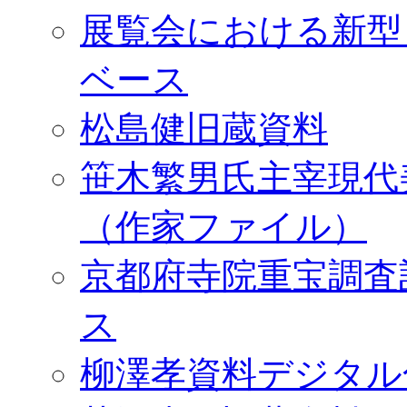
展覧会における新型
ベース
松島健旧蔵資料
笹木繁男氏主宰現代
（作家ファイル）
京都府寺院重宝調査
ス
柳澤孝資料デジタル