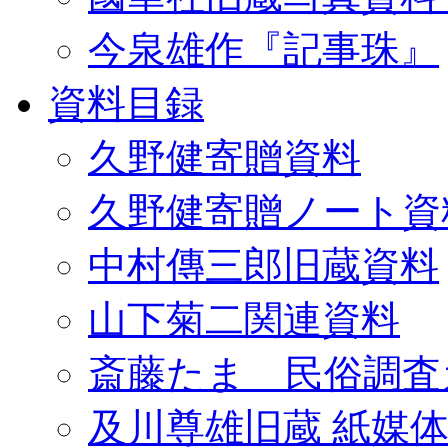
今泉雄作『記事珠』
資料目録
久野健寄贈資料
久野健寄贈ノート資
中村傳三郎旧蔵資料
山下菊二関連資料
斎藤たま 民俗調査
及川尊雄旧蔵 紙媒