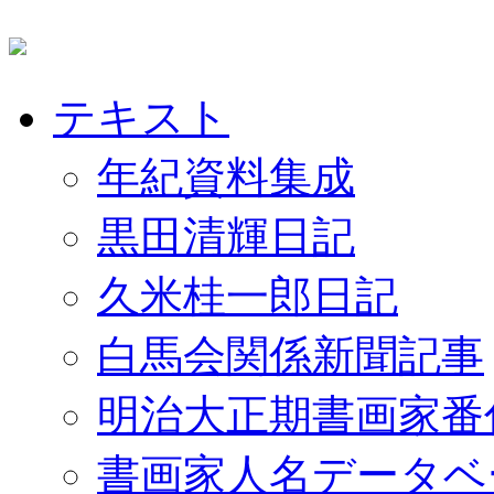
テキスト
年紀資料集成
黒田清輝日記
久米桂一郎日記
白馬会関係新聞記事
明治大正期書画家番
書画家人名データベ