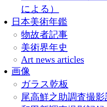
による）
日本美術年鑑
物故者記事
美術界年史
Art news articles
画像
ガラス乾板
尾高鮮之助調査撮影