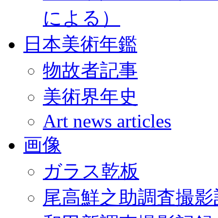
による）
日本美術年鑑
物故者記事
美術界年史
Art news articles
画像
ガラス乾板
尾高鮮之助調査撮影