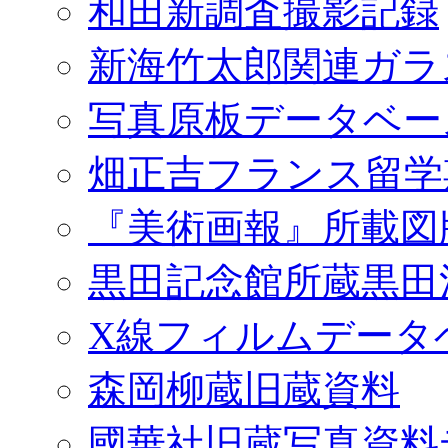
和田新調査撮影記録
新海竹太郎関連ガラ
写真原板データベー
畑正吉フランス留学
『美術画報』所載図
黒田記念館所蔵黒田
X線フィルムデータ
森岡柳蔵旧蔵資料
國華社旧蔵写真資料