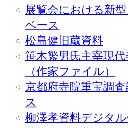
展覧会における新型
ベース
松島健旧蔵資料
笹木繁男氏主宰現代
（作家ファイル）
京都府寺院重宝調査
ス
柳澤孝資料デジタル