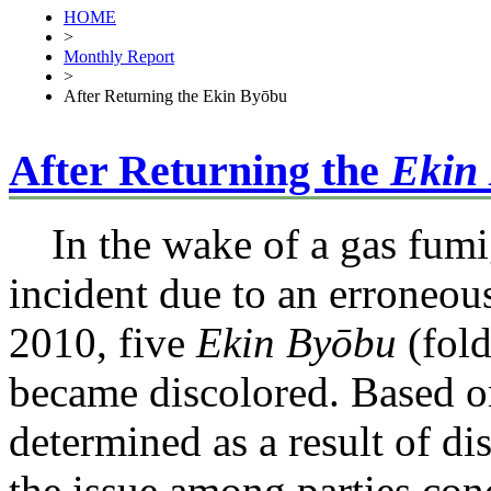
HOME
>
Monthly Report
>
After Returning the Ekin Byōbu
After Returning the
Ekin
In the wake of a gas fumi
incident due to an erroneou
2010, five
Ekin Byōbu
(fold
became discolored. Based o
determined as a result of di
the issue among parties con