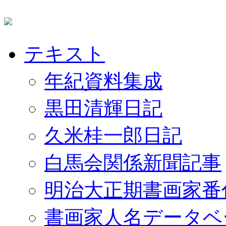
テキスト
年紀資料集成
黒田清輝日記
久米桂一郎日記
白馬会関係新聞記事
明治大正期書画家番
書画家人名データベ