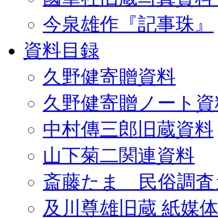
今泉雄作『記事珠』
資料目録
久野健寄贈資料
久野健寄贈ノート資
中村傳三郎旧蔵資料
山下菊二関連資料
斎藤たま 民俗調査
及川尊雄旧蔵 紙媒