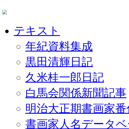
テキスト
年紀資料集成
黒田清輝日記
久米桂一郎日記
白馬会関係新聞記事
明治大正期書画家番
書画家人名データベ