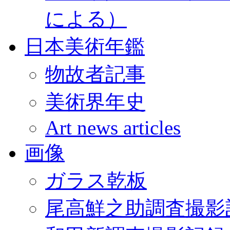
による）
日本美術年鑑
物故者記事
美術界年史
Art news articles
画像
ガラス乾板
尾高鮮之助調査撮影