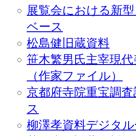
展覧会における新型
ベース
松島健旧蔵資料
笹木繁男氏主宰現代
（作家ファイル）
京都府寺院重宝調査
ス
柳澤孝資料デジタル