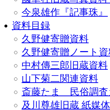
今泉雄作『記事珠』
資料目録
久野健寄贈資料
久野健寄贈ノート資
中村傳三郎旧蔵資料
山下菊二関連資料
斎藤たま 民俗調査
及川尊雄旧蔵 紙媒