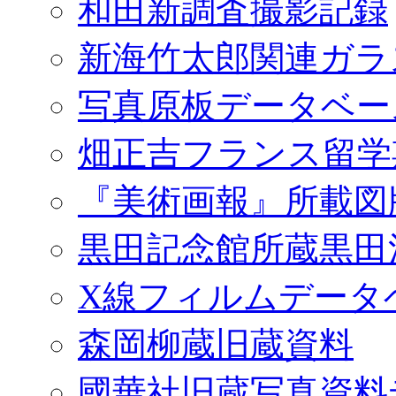
和田新調査撮影記録
新海竹太郎関連ガラ
写真原板データベー
畑正吉フランス留学
『美術画報』所載図
黒田記念館所蔵黒田
X線フィルムデータ
森岡柳蔵旧蔵資料
國華社旧蔵写真資料