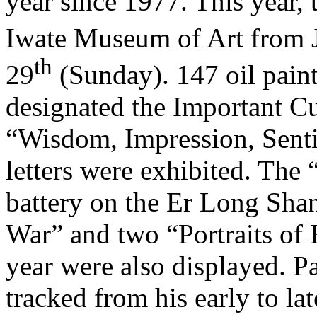
year since 1977. This year, 
Iwate Museum of Art from 
th
29
(Sunday). 147 oil pain
designated the Important Cu
“Wisdom, Impression, Senti
letters were exhibited. The
battery on the Er Long Shan
War” and two “Portraits of
year were also displayed. P
tracked from his early to lat