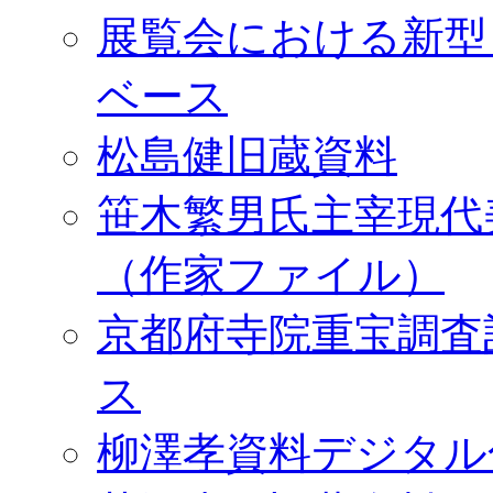
展覧会における新型
ベース
松島健旧蔵資料
笹木繁男氏主宰現代
（作家ファイル）
京都府寺院重宝調査
ス
柳澤孝資料デジタル