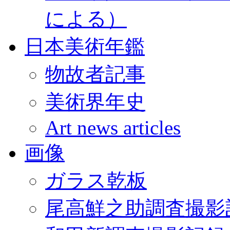
による）
日本美術年鑑
物故者記事
美術界年史
Art news articles
画像
ガラス乾板
尾高鮮之助調査撮影