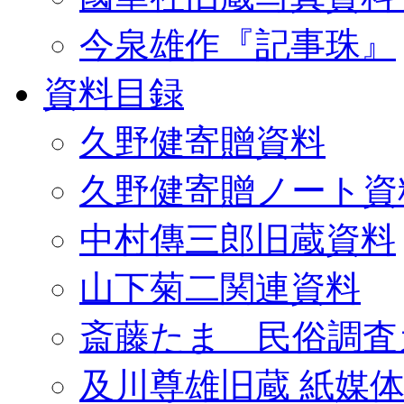
今泉雄作『記事珠』
資料目録
久野健寄贈資料
久野健寄贈ノート資
中村傳三郎旧蔵資料
山下菊二関連資料
斎藤たま 民俗調査
及川尊雄旧蔵 紙媒