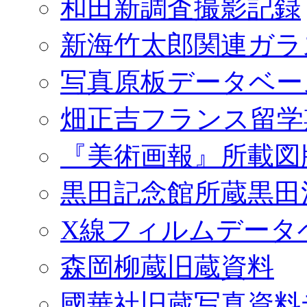
和田新調査撮影記録
新海竹太郎関連ガラ
写真原板データベー
畑正吉フランス留学
『美術画報』所載図
黒田記念館所蔵黒田
X線フィルムデータ
森岡柳蔵旧蔵資料
國華社旧蔵写真資料