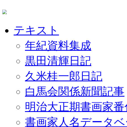
テキスト
年紀資料集成
黒田清輝日記
久米桂一郎日記
白馬会関係新聞記事
明治大正期書画家番
書画家人名データベ