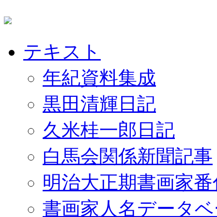
テキスト
年紀資料集成
黒田清輝日記
久米桂一郎日記
白馬会関係新聞記事
明治大正期書画家番
書画家人名データベ