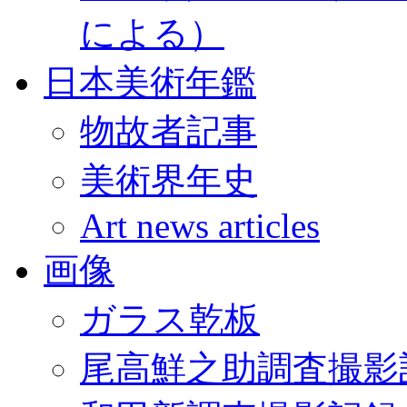
による）
日本美術年鑑
物故者記事
美術界年史
Art news articles
画像
ガラス乾板
尾高鮮之助調査撮影