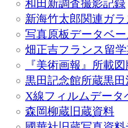
和田新調査撮影記録
新海竹太郎関連ガラ
写真原板データベー
畑正吉フランス留学
『美術画報』所載図
黒田記念館所蔵黒田
X線フィルムデータ
森岡柳蔵旧蔵資料
國華社旧蔵写真資料