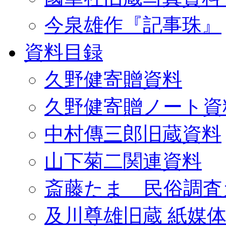
今泉雄作『記事珠』
資料目録
久野健寄贈資料
久野健寄贈ノート資
中村傳三郎旧蔵資料
山下菊二関連資料
斎藤たま 民俗調査
及川尊雄旧蔵 紙媒