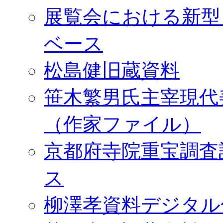
展覧会における新型
ベース
松島健旧蔵資料
笹木繁男氏主宰現代
（作家ファイル）
京都府寺院重宝調査
ス
柳澤孝資料デジタル