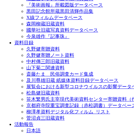
『美術画報』所載図版データベース
黒田記念館所蔵黒田清輝作品集
X線フィルムデータベース
森岡柳蔵旧蔵資料
國華社旧蔵写真資料データベース
今泉雄作『記事珠』
資料目録
久野健寄贈資料
久野健寄贈ノート資料
中村傳三郎旧蔵資料
山下菊二関連資料
斎藤たま 民俗調査カード集成
及川尊雄旧蔵 紙媒体資料目録データベース
展覧会における新型コロナウイルスの影響データ
松島健旧蔵資料
笹木繁男氏主宰現代美術資料センター寄贈資料（
京都府寺院重宝調査記録（赤松調書）データベー
柳澤孝資料デジタル化フィルム_リスト
菅沼貞三旧蔵資料
活動報告
日本語