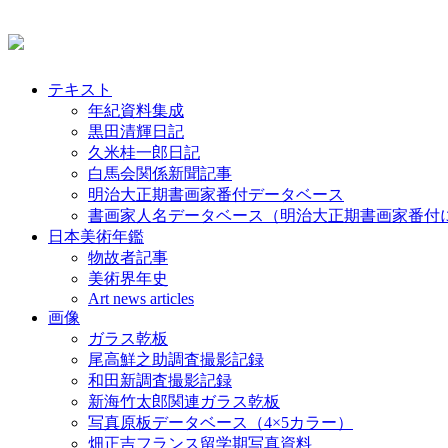
テキスト
年紀資料集成
黒田清輝日記
久米桂一郎日記
白馬会関係新聞記事
明治大正期書画家番付データベース
書画家人名データベース（明治大正期書画家番付
日本美術年鑑
物故者記事
美術界年史
Art news articles
画像
ガラス乾板
尾高鮮之助調査撮影記録
和田新調査撮影記録
新海竹太郎関連ガラス乾板
写真原板データベース（4×5カラー）
畑正吉フランス留学期写真資料