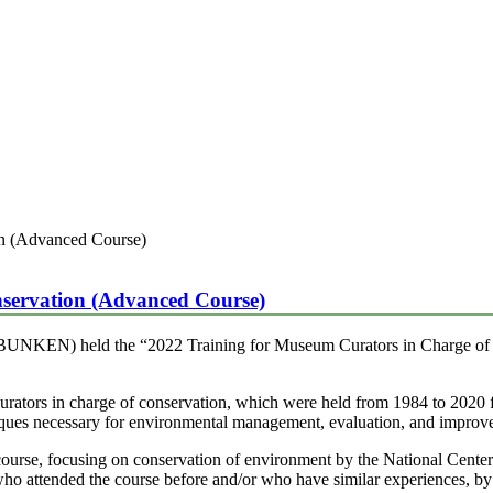
on (Advanced Course)
nservation (Advanced Course)
OBUNKEN) held the “2022 Training for Museum Curators in Charge of
urators in charge of conservation, which were held from 1984 to 2020 f
niques necessary for environmental management, evaluation, and improv
ourse, focusing on conservation of environment by the National Center
rs who attended the course before and/or who have similar experience