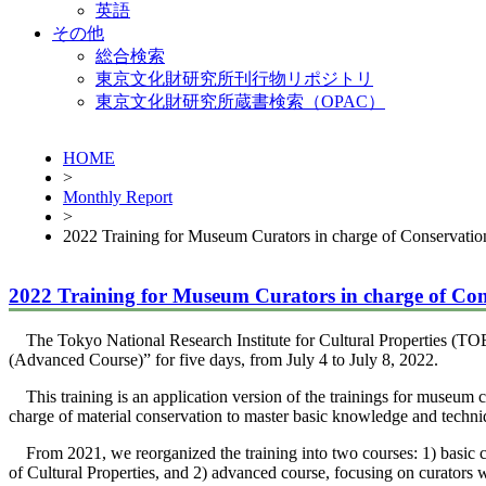
英語
その他
総合検索
東京文化財研究所刊行物リポジトリ
東京文化財研究所蔵書検索（OPAC）
HOME
>
Monthly Report
>
2022 Training for Museum Curators in charge of Conservati
2022 Training for Museum Curators in charge of Co
The Tokyo National Research Institute for Cultural Properties (T
(Advanced Course)” for five days, from July 4 to July 8, 2022.
This training is an application version of the trainings for museum c
charge of material conservation to master basic knowledge and tech
From 2021, we reorganized the training into two courses: 1) basic c
of Cultural Properties, and 2) advanced course, focusing on curato