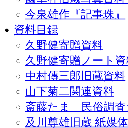
今泉雄作『記事珠』
資料目録
久野健寄贈資料
久野健寄贈ノート資
中村傳三郎旧蔵資料
山下菊二関連資料
斎藤たま 民俗調査
及川尊雄旧蔵 紙媒