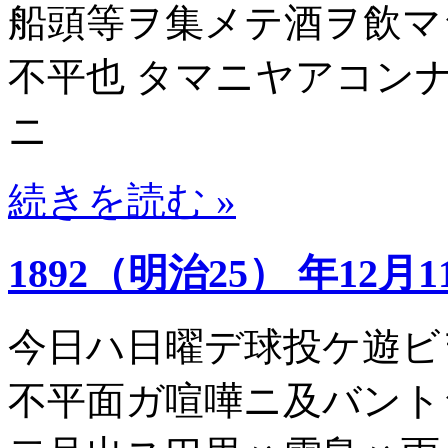
船頭等ヲ集メテ酒ヲ飲マ
不平也 タマニヤアコン
ニ
続きを読む »
1892（明治25） 年12月1
今日ハ日曜デ球投ケ遊ビ
不平面ガ喧嘩ニ及バント