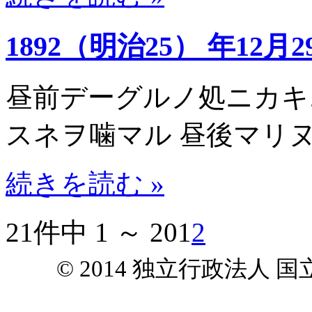
1892（明治25） 年12月2
昼前デーグルノ処ニカキ
スネヲ噛マル 昼後マリ
続きを読む »
21件中 1 ～ 20
1
2
© 2014 独立行政法人