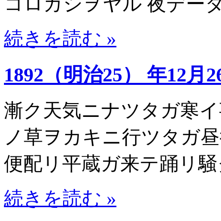
コロガシヲヤル 夜デー
続きを読む »
1892（明治25） 年12月2
漸ク天気ニナツタガ寒イ
ノ草ヲカキニ行ツタガ昼
便配リ平蔵ガ来テ踊リ騒
続きを読む »