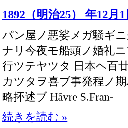
1892（明治25） 年12月
パン屋ノ悪娑メガ騒ギニ
ナリ今夜モ船頭ノ婚礼ニ
行ツテヤツタ 日本ヘ百
カツタヲ喜ブ事発程ノ期
略抔述ブ Hâvre S.Fran-
続きを読む »