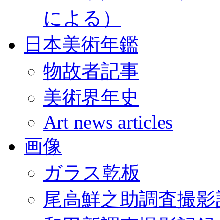
による）
日本美術年鑑
物故者記事
美術界年史
Art news articles
画像
ガラス乾板
尾高鮮之助調査撮影