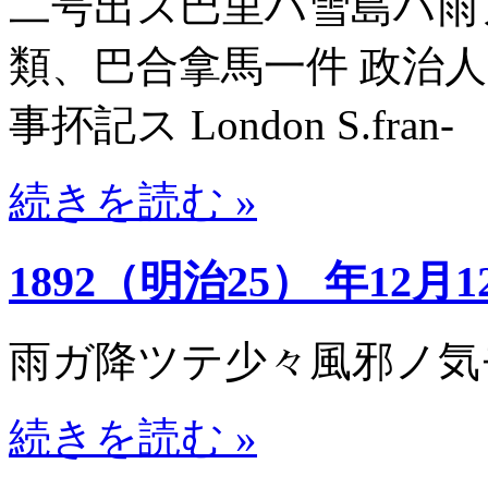
二号出ス巴里ハ雪島ハ雨
類、巴合拿馬一件 政治
事抔記ス London S.fran-
続きを読む »
1892（明治25） 年12月1
雨ガ降ツテ少々風邪ノ気
続きを読む »