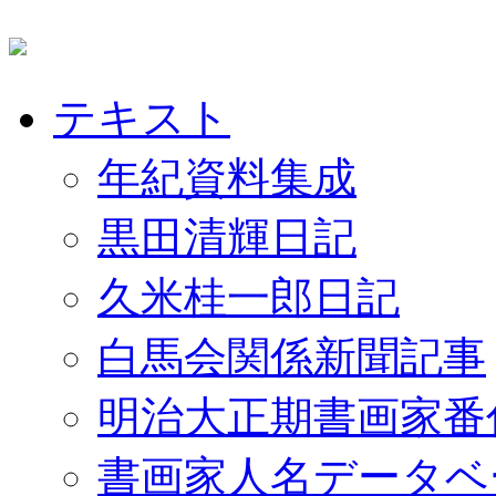
テキスト
年紀資料集成
黒田清輝日記
久米桂一郎日記
白馬会関係新聞記事
明治大正期書画家番
書画家人名データベ