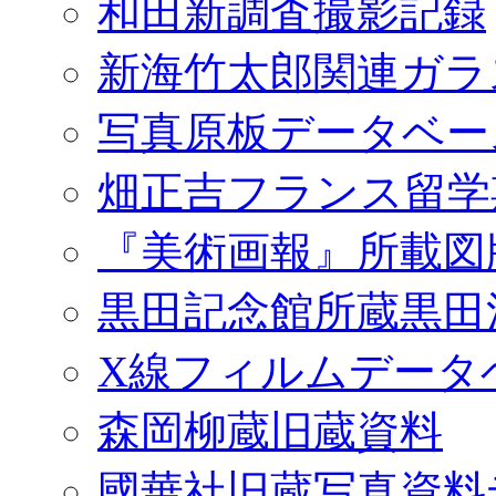
和田新調査撮影記録
新海竹太郎関連ガラ
写真原板データベー
畑正吉フランス留学
『美術画報』所載図
黒田記念館所蔵黒田
X線フィルムデータ
森岡柳蔵旧蔵資料
國華社旧蔵写真資料