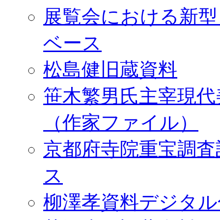
展覧会における新型
ベース
松島健旧蔵資料
笹木繁男氏主宰現代
（作家ファイル）
京都府寺院重宝調査
ス
柳澤孝資料デジタル