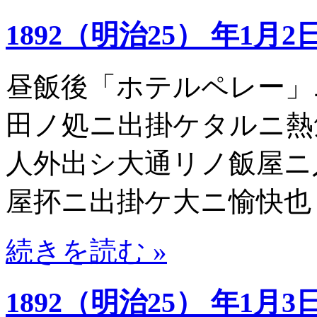
1892（明治25） 年1月2
昼飯後「ホテルペレー」
田ノ処ニ出掛ケタルニ熱
人外出シ大通リノ飯屋ニ
屋抔ニ出掛ケ大ニ愉快也
続きを読む »
1892（明治25） 年1月3