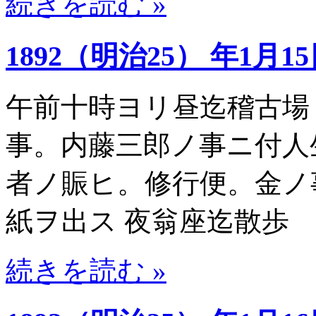
続きを読む »
1892（明治25） 年1月1
午前十時ヨリ昼迄稽古場
事。内藤三郎ノ事ニ付人
者ノ賑ヒ。修行便。金ノ
紙ヲ出ス 夜翁座迄散歩
続きを読む »