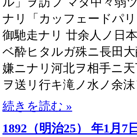
ル」ヲ訪フ マダ中々弱
ナリ「カッフェードパリ
御馳走ナリ 廿余人ノ日本
ベ酔ヒタルガ殊ニ長田大
嫌ニナリ河北ヲ相手ニ天
ヲ送リ行キ滝ノ水ノ余沫
続きを読む »
1892（明治25） 年1月7