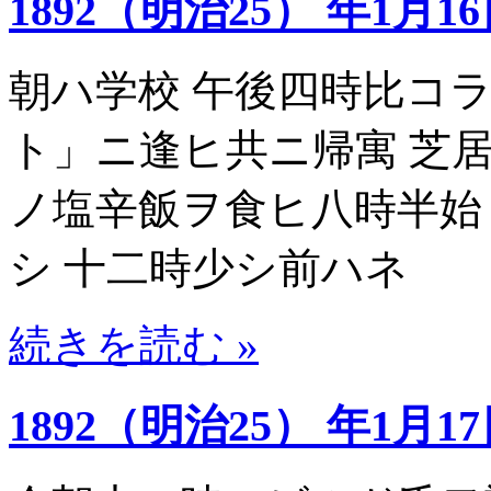
1892（明治25） 年1月1
朝ハ学校 午後四時比コ
ト」ニ逢ヒ共ニ帰寓 芝
ノ塩辛飯ヲ食ヒ八時半始
シ 十二時少シ前ハネ
続きを読む »
1892（明治25） 年1月1