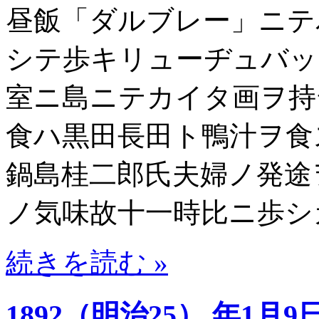
昼飯「ダルブレー」ニテ
シテ歩キリューヂュバッ
室ニ島ニテカイタ画ヲ持
食ハ黒田長田ト鴨汁ヲ食
鍋島桂二郎氏夫婦ノ発途
ノ気味故十一時比ニ歩シ
続きを読む »
1892（明治25） 年1月9