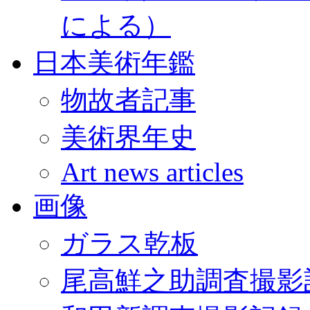
による）
日本美術年鑑
物故者記事
美術界年史
Art news articles
画像
ガラス乾板
尾高鮮之助調査撮影