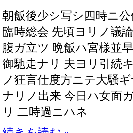
朝飯後少シ写シ四時ニ公
臨時総会 先頃ヨリノ議
腹ガ立ツ 晩飯ハ宮様並
御馳走ナリ 夫ヨリ引続
ノ狂言仕度方ニテ大騒ギ
ナリノ出来 今日ハ女面
リ 二時過ニハネ
続きを読む »