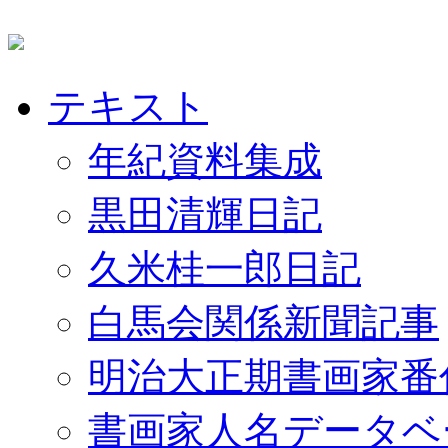
テキスト
年紀資料集成
黒田清輝日記
久米桂一郎日記
白馬会関係新聞記事
明治大正期書画家番
書画家人名データベ