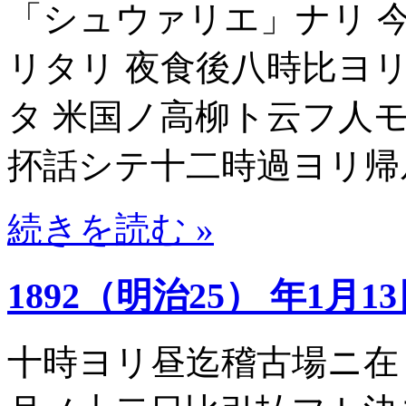
「シュウァリエ」ナリ 
リタリ 夜食後八時比ヨ
タ 米国ノ高柳ト云フ人
抔話シテ十二時過ヨリ帰
続きを読む »
1892（明治25） 年1月1
十時ヨリ昼迄稽古場ニ在