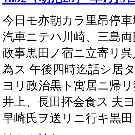
今日モ亦朝カラ里昂停車
汽車ニテハ川崎、三島両
政事黒田ノ宿ニ立寄リ呉
為ス 午後四時迄話シ居
ヨリ政治黒ト寓居ニ帰リ
井上、長田抔会食ス 夫
早崎氏ヲ送リニ行キ黒田