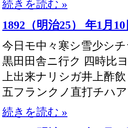
続きを読む »
1892（明治25） 年1月1
今日モ中々寒シ雪少シチ
黒田田舎ニ行ク 四時比
上出来ナリシガ井上酢飲
五フランクノ直打チハア
続きを読む »