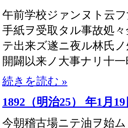
午前学校ジァンヌト云フ
手紙ヲ受取タル事故処々
テ出来ズ遂ニ夜ル林氏ノ
開闢以来ノ大事ナリ十一
続きを読む »
1892（明治25） 年1月1
今朝稽古場ニテ油ヲ始ム