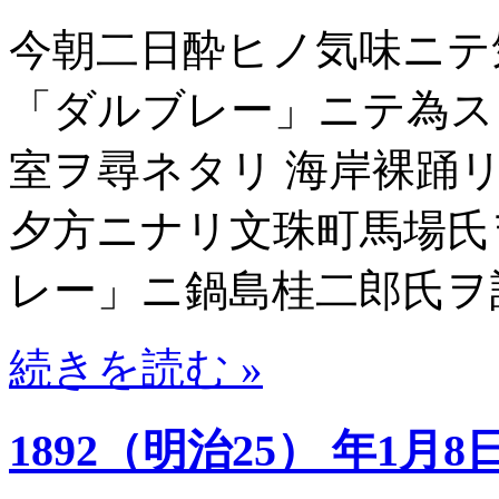
今朝二日酔ヒノ気味ニテ
「ダルブレー」ニテ為ス
室ヲ尋ネタリ 海岸裸踊
夕方ニナリ文珠町馬場氏
レー」ニ鍋島桂二郎氏ヲ
続きを読む »
1892（明治25） 年1月8