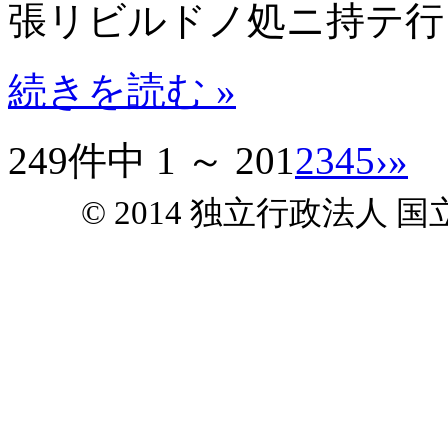
張リビルドノ処ニ持テ行
続きを読む »
249件中 1 ～ 20
1
2
3
4
5
›
»
© 2014 独立行政法人