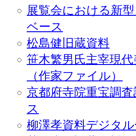
展覧会における新型
ベース
松島健旧蔵資料
笹木繁男氏主宰現代
（作家ファイル）
京都府寺院重宝調査
ス
柳澤孝資料デジタル