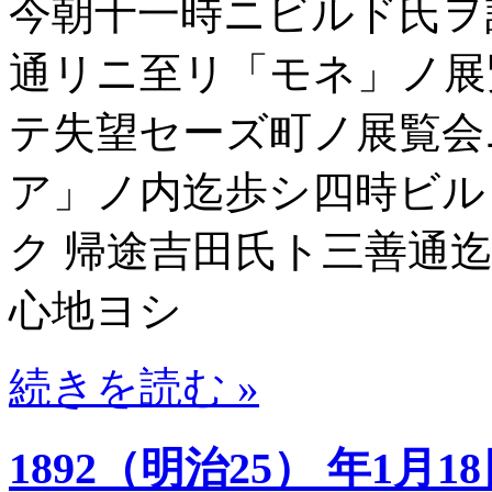
今朝十一時ニビルド氏ヲ
通リニ至リ「モネ」ノ展
テ失望セーズ町ノ展覧会
ア」ノ内迄歩シ四時ビル
ク 帰途吉田氏ト三善通
心地ヨシ
続きを読む »
1892（明治25） 年1月1