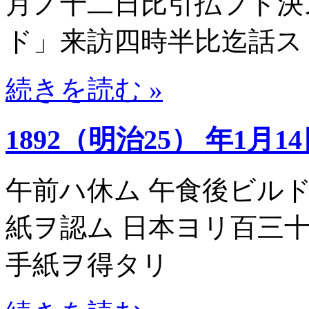
月ノ十二日比引払フト決
ド」来訪四時半比迄話ス
続きを読む »
1892（明治25） 年1月1
午前ハ休ム 午食後ビル
紙ヲ認ム 日本ヨリ百三
手紙ヲ得タリ