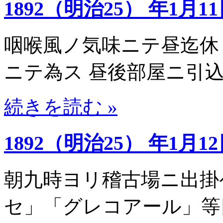
1892（明治25） 年1月1
咽喉風ノ気味ニテ昼迄休
ニテ為ス 昼後部屋ニ引
続きを読む »
1892（明治25） 年1月1
朝九時ヨリ稽古場ニ出掛
セ」「グレコアール」等