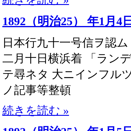
1892（明治25） 年1月4
日本行九十一号信ヲ認ム
二月十日横浜着 「ラン
テ尋ネタ 大ニインフル
ノ記事等整頓
続きを読む »