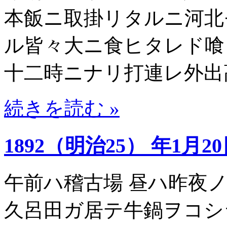
本飯ニ取掛リタルニ河北
ル皆々大ニ食ヒタレド喰
十二時ニナリ打連レ外出
続きを読む »
1892（明治25） 年1月2
午前ハ稽古場 昼ハ昨夜
久呂田ガ居テ牛鍋ヲコシ