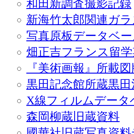
和田新調査撮影記録
新海竹太郎関連ガラ
写真原板データベー
畑正吉フランス留学
『美術画報』所載図
黒田記念館所蔵黒田
X線フィルムデータ
森岡柳蔵旧蔵資料
國華社旧蔵写真資料