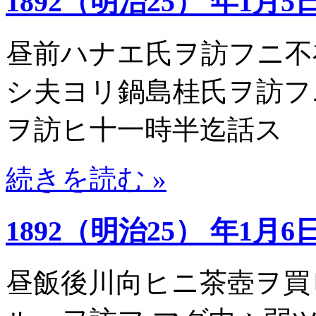
1892（明治25） 年1月5
昼前ハナエ氏ヲ訪フニ不
シ夫ヨリ鍋島桂氏ヲ訪フ
ヲ訪ヒ十一時半迄話ス
続きを読む »
1892（明治25） 年1月6
昼飯後川向ヒニ茶壺ヲ買