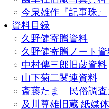
今泉雄作『記事珠』
資料目録
久野健寄贈資料
久野健寄贈ノート資
中村傳三郎旧蔵資料
山下菊二関連資料
斎藤たま 民俗調査
及川尊雄旧蔵 紙媒