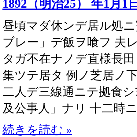
1892（明治25） 年1月1
昼頃マダ休ンデ居ル処ニ
ブレー」デ飯ヲ喰フ 夫
タガ不在ナノデ直様長田
集ツテ居タ 例ノ芝居ノ
二人デ三線通ニテ拠食シ
及公事人」ナリ 十二時
続きを読む »