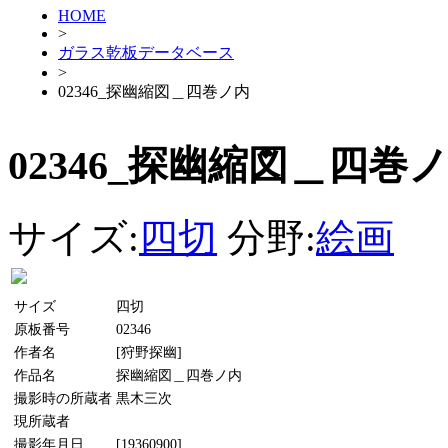
HOME
>
ガラス乾板データベース
>
02346_探幽縮図＿四巻ノ内
02346_探幽縮図＿四巻
サイズ:
四切
分野:
絵画
サイズ
四切
原板番号
02346
作者名
[狩野探幽]
作品名
探幽縮図＿四巻ノ内
撮影時の所蔵者
黒木三次
現所蔵者
撮影年月日
[19360900]