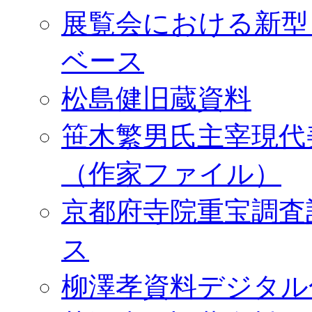
展覧会における新型
ベース
松島健旧蔵資料
笹木繁男氏主宰現代
（作家ファイル）
京都府寺院重宝調査
ス
柳澤孝資料デジタル