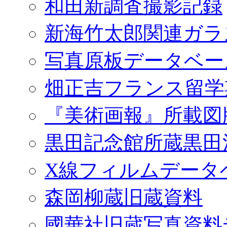
和田新調査撮影記録
新海竹太郎関連ガラ
写真原板データベー
畑正吉フランス留学
『美術画報』所載図
黒田記念館所蔵黒田
X線フィルムデータ
森岡柳蔵旧蔵資料
國華社旧蔵写真資料