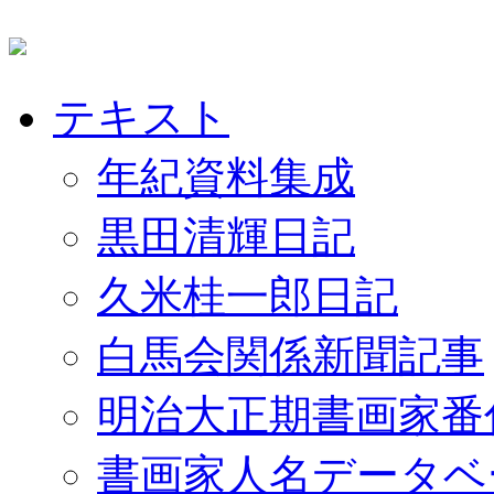
テキスト
年紀資料集成
黒田清輝日記
久米桂一郎日記
白馬会関係新聞記事
明治大正期書画家番
書画家人名データベ