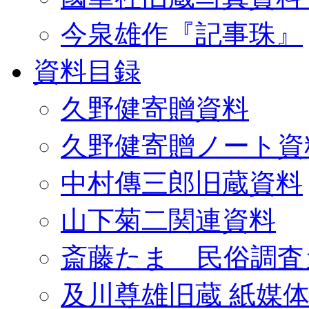
今泉雄作『記事珠』
資料目録
久野健寄贈資料
久野健寄贈ノート資
中村傳三郎旧蔵資料
山下菊二関連資料
斎藤たま 民俗調査
及川尊雄旧蔵 紙媒