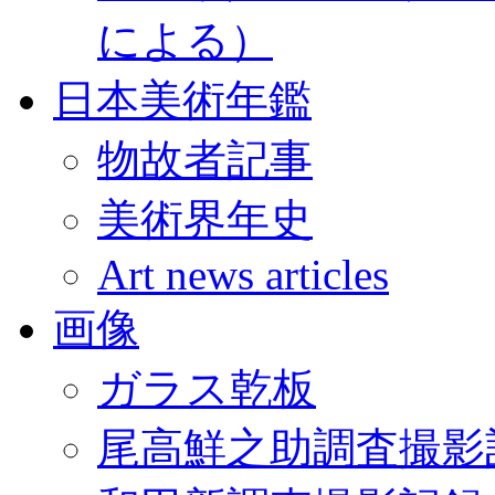
による）
日本美術年鑑
物故者記事
美術界年史
Art news articles
画像
ガラス乾板
尾高鮮之助調査撮影