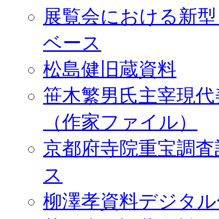
展覧会における新型
ベース
松島健旧蔵資料
笹木繁男氏主宰現代
（作家ファイル）
京都府寺院重宝調査
ス
柳澤孝資料デジタル