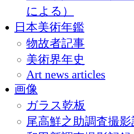
による）
日本美術年鑑
物故者記事
美術界年史
Art news articles
画像
ガラス乾板
尾高鮮之助調査撮影