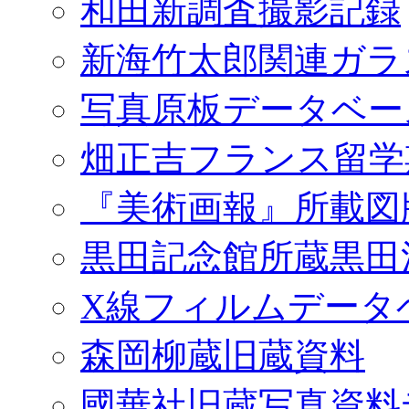
和田新調査撮影記録
新海竹太郎関連ガラ
写真原板データベー
畑正吉フランス留学
『美術画報』所載図
黒田記念館所蔵黒田
X線フィルムデータ
森岡柳蔵旧蔵資料
國華社旧蔵写真資料