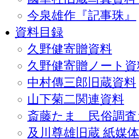
今泉雄作『記事珠』
資料目録
久野健寄贈資料
久野健寄贈ノート資
中村傳三郎旧蔵資料
山下菊二関連資料
斎藤たま 民俗調査
及川尊雄旧蔵 紙媒