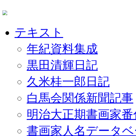
テキスト
年紀資料集成
黒田清輝日記
久米桂一郎日記
白馬会関係新聞記事
明治大正期書画家番
書画家人名データベ