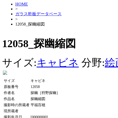
HOME
>
ガラス乾板データベース
>
12058_探幽縮図
12058_探幽縮図
サイズ:
キャビネ
分野:
絵
サイズ
キャビネ
原板番号
12058
作者名
探幽［狩野探幽］
作品名
探幽縮図
撮影時の所蔵者
平福百穂
現所蔵者
撮影年月日
[00000000]