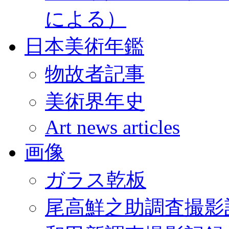
による）
日本美術年鑑
物故者記事
美術界年史
Art news articles
画像
ガラス乾板
尾高鮮之助調査撮影