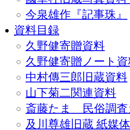
今泉雄作『記事珠』
資料目録
久野健寄贈資料
久野健寄贈ノート資
中村傳三郎旧蔵資料
山下菊二関連資料
斎藤たま 民俗調査
及川尊雄旧蔵 紙媒