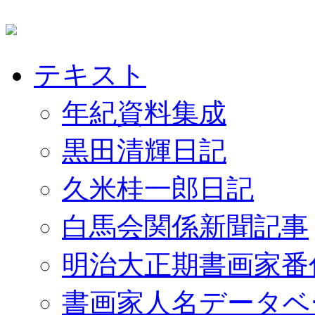
テキスト
年紀資料集成
黒田清輝日記
久米桂一郎日記
白馬会関係新聞記事
明治大正期書画家番
書画家人名データベ