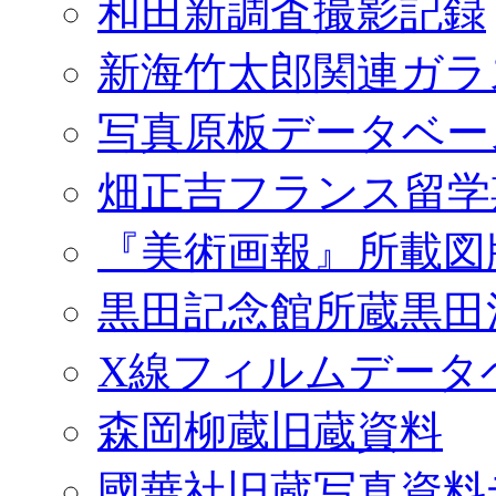
和田新調査撮影記録
新海竹太郎関連ガラ
写真原板データベー
畑正吉フランス留学
『美術画報』所載図
黒田記念館所蔵黒田
X線フィルムデータ
森岡柳蔵旧蔵資料
國華社旧蔵写真資料