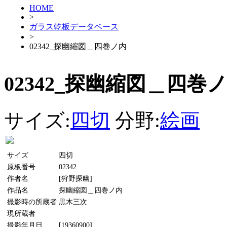
HOME
>
ガラス乾板データベース
>
02342_探幽縮図＿四巻ノ内
02342_探幽縮図＿四巻
サイズ:
四切
分野:
絵画
サイズ
四切
原板番号
02342
作者名
[狩野探幽]
作品名
探幽縮図＿四巻ノ内
撮影時の所蔵者
黒木三次
現所蔵者
撮影年月日
[19360900]