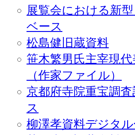
展覧会における新型
ベース
松島健旧蔵資料
笹木繁男氏主宰現代
（作家ファイル）
京都府寺院重宝調査
ス
柳澤孝資料デジタル