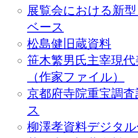
展覧会における新型
ベース
松島健旧蔵資料
笹木繁男氏主宰現代
（作家ファイル）
京都府寺院重宝調査
ス
柳澤孝資料デジタル