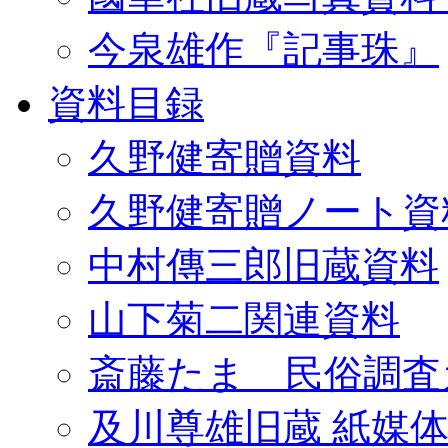
今泉雄作『記事珠』
資料目録
久野健寄贈資料
久野健寄贈ノート資
中村傳三郎旧蔵資料
山下菊二関連資料
斎藤たま 民俗調査
及川尊雄旧蔵 紙媒