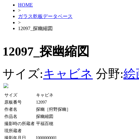
HOME
>
ガラス乾板データベース
>
12097_探幽縮図
12097_探幽縮図
サイズ:
キャビネ
分野:
絵
サイズ
キャビネ
原板番号
12097
作者名
探幽［狩野探幽］
作品名
探幽縮図
撮影時の所蔵者
平福百穂
現所蔵者
撮影年月日
[00000000]