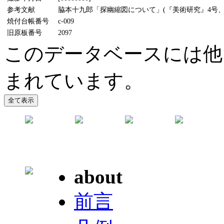
参考文献
脇本十九郎「探幽縮図について」(『美術研究』4号、19
焼付台帳番号
c-009
旧原板番号
2097
このデータベースには他
まれています。
about
前言