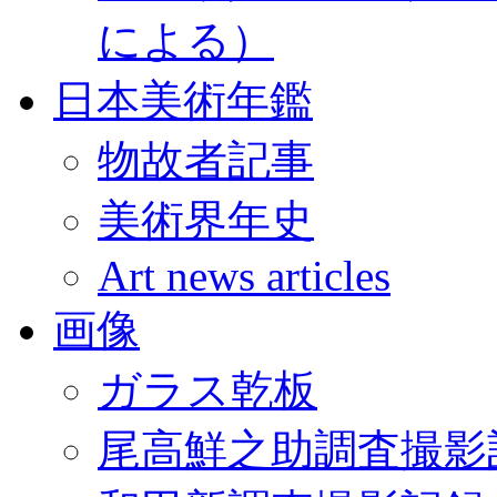
による）
日本美術年鑑
物故者記事
美術界年史
Art news articles
画像
ガラス乾板
尾高鮮之助調査撮影