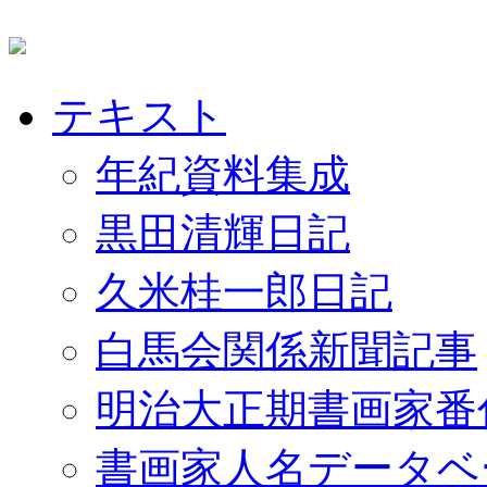
テキスト
年紀資料集成
黒田清輝日記
久米桂一郎日記
白馬会関係新聞記事
明治大正期書画家番
書画家人名データベ