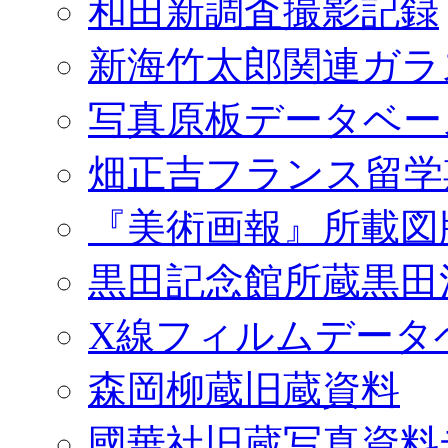
和田新調査撮影記録
新海竹太郎関連ガラ
写真原板データベー
畑正吉フランス留学
『美術画報』所載図
黒田記念館所蔵黒田
X線フィルムデータ
森岡柳蔵旧蔵資料
國華社旧蔵写真資料