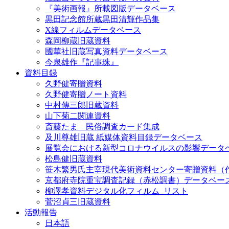
『美術画報』所載図版データベース
黒田記念館所蔵黒田清輝作品集
X線フィルムデータベース
森岡柳蔵旧蔵資料
國華社旧蔵写真資料データベース
今泉雄作『記事珠』
資料目録
久野健寄贈資料
久野健寄贈ノート資料
中村傳三郎旧蔵資料
山下菊二関連資料
斎藤たま 民俗調査カード集成
及川尊雄旧蔵 紙媒体資料目録データベース
展覧会における新型コロナウイルスの影響データ
松島健旧蔵資料
笹木繁男氏主宰現代美術資料センター寄贈資料（
京都府寺院重宝調査記録（赤松調書）データベー
柳澤孝資料デジタル化フィルム_リスト
菅沼貞三旧蔵資料
活動報告
日本語