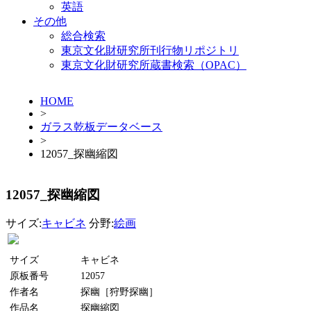
英語
その他
総合検索
東京文化財研究所刊行物リポジトリ
東京文化財研究所蔵書検索（OPAC）
HOME
>
ガラス乾板データベース
>
12057_探幽縮図
12057_探幽縮図
サイズ:
キャビネ
分野:
絵画
サイズ
キャビネ
原板番号
12057
作者名
探幽［狩野探幽］
作品名
探幽縮図