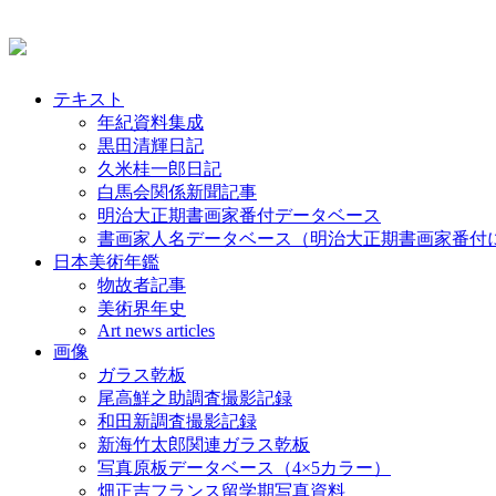
テキスト
年紀資料集成
黒田清輝日記
久米桂一郎日記
白馬会関係新聞記事
明治大正期書画家番付データベース
書画家人名データベース（明治大正期書画家番付
日本美術年鑑
物故者記事
美術界年史
Art news articles
画像
ガラス乾板
尾高鮮之助調査撮影記録
和田新調査撮影記録
新海竹太郎関連ガラス乾板
写真原板データベース（4×5カラー）
畑正吉フランス留学期写真資料