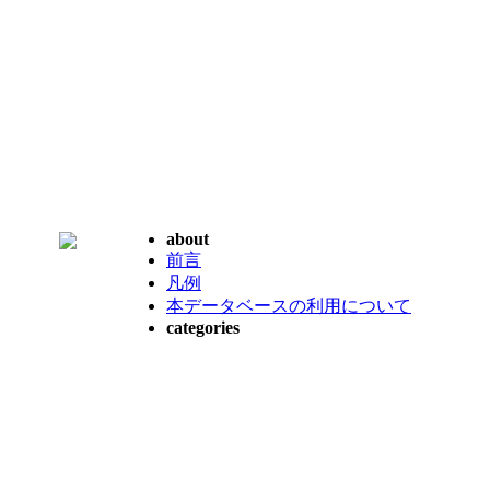
about
前言
凡例
本データベースの利用について
categories