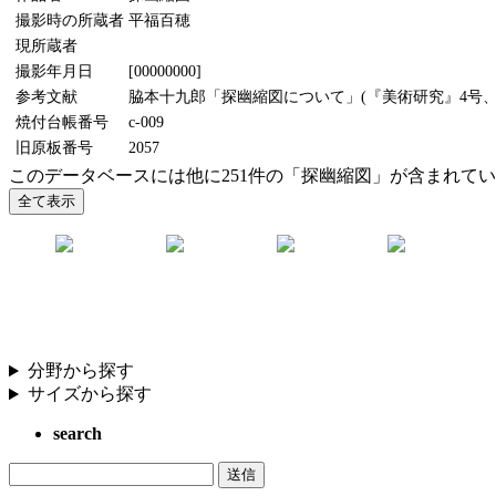
撮影時の所蔵者
平福百穂
現所蔵者
撮影年月日
[00000000]
参考文献
脇本十九郎「探幽縮図について」(『美術研究』4号、19
焼付台帳番号
c-009
旧原板番号
2057
このデータベースには他に251件の「探幽縮図」が含まれて
分野から探す
サイズから探す
search