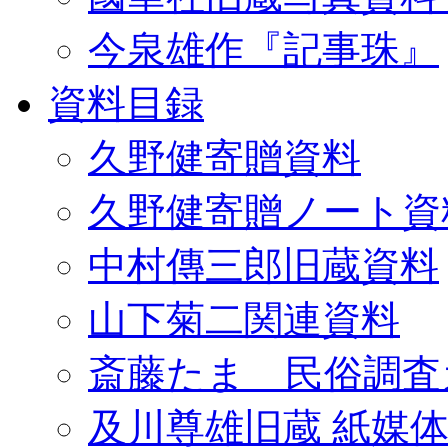
今泉雄作『記事珠』
資料目録
久野健寄贈資料
久野健寄贈ノート資
中村傳三郎旧蔵資料
山下菊二関連資料
斎藤たま 民俗調査
及川尊雄旧蔵 紙媒