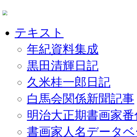
テキスト
年紀資料集成
黒田清輝日記
久米桂一郎日記
白馬会関係新聞記事
明治大正期書画家番
書画家人名データベ