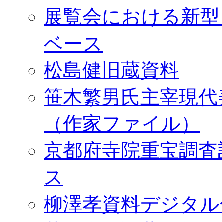
展覧会における新型
ベース
松島健旧蔵資料
笹木繁男氏主宰現代
（作家ファイル）
京都府寺院重宝調査
ス
柳澤孝資料デジタル