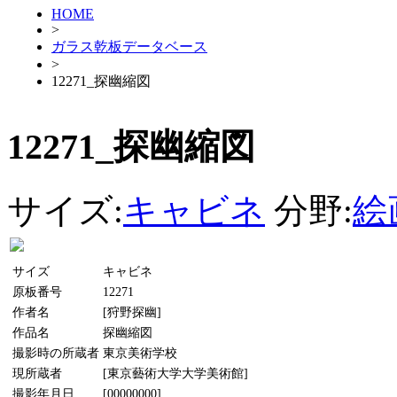
HOME
>
ガラス乾板データベース
>
12271_探幽縮図
12271_探幽縮図
サイズ:
キャビネ
分野:
絵
サイズ
キャビネ
原板番号
12271
作者名
[狩野探幽]
作品名
探幽縮図
撮影時の所蔵者
東京美術学校
現所蔵者
[東京藝術大学大学美術館]
撮影年月日
[00000000]