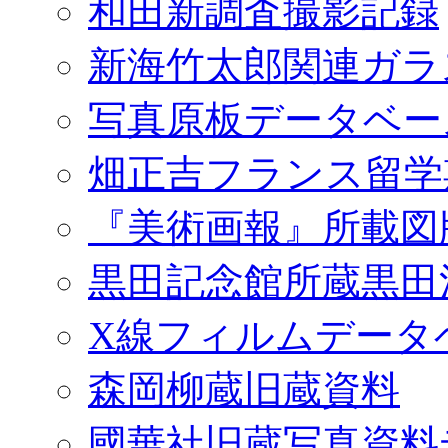
和田新調査撮影記録
新海竹太郎関連ガラ
写真原板データベー
畑正吉フランス留学
『美術画報』所載図
黒田記念館所蔵黒田
X線フィルムデータ
森岡柳蔵旧蔵資料
國華社旧蔵写真資料