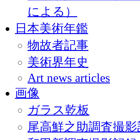
による）
日本美術年鑑
物故者記事
美術界年史
Art news articles
画像
ガラス乾板
尾高鮮之助調査撮影