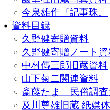
今泉雄作『記事珠』
資料目録
久野健寄贈資料
久野健寄贈ノート資
中村傳三郎旧蔵資料
山下菊二関連資料
斎藤たま 民俗調査
及川尊雄旧蔵 紙媒