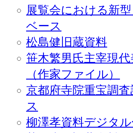
展覧会における新型
ベース
松島健旧蔵資料
笹木繁男氏主宰現代
（作家ファイル）
京都府寺院重宝調査
ス
柳澤孝資料デジタル