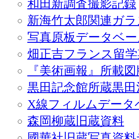
和田新調査撮影記録
新海竹太郎関連ガラ
写真原板データベー
畑正吉フランス留学
『美術画報』所載図
黒田記念館所蔵黒田
X線フィルムデータ
森岡柳蔵旧蔵資料
國華社旧蔵写真資料