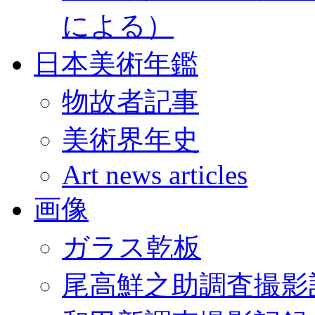
による）
日本美術年鑑
物故者記事
美術界年史
Art news articles
画像
ガラス乾板
尾高鮮之助調査撮影