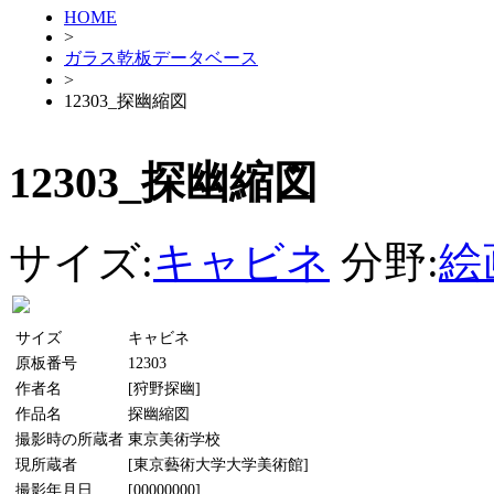
HOME
>
ガラス乾板データベース
>
12303_探幽縮図
12303_探幽縮図
サイズ:
キャビネ
分野:
絵
サイズ
キャビネ
原板番号
12303
作者名
[狩野探幽]
作品名
探幽縮図
撮影時の所蔵者
東京美術学校
現所蔵者
[東京藝術大学大学美術館]
撮影年月日
[00000000]