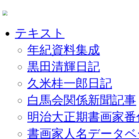
テキスト
年紀資料集成
黒田清輝日記
久米桂一郎日記
白馬会関係新聞記事
明治大正期書画家番
書画家人名データベ