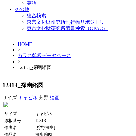
英語
その他
総合検索
東京文化財研究所刊行物リポジトリ
東京文化財研究所蔵書検索（OPAC）
HOME
>
ガラス乾板データベース
>
12313_探幽縮図
12313_探幽縮図
サイズ:
キャビネ
分野:
絵画
サイズ
キャビネ
原板番号
12313
作者名
[狩野探幽]
作品名
探幽縮図