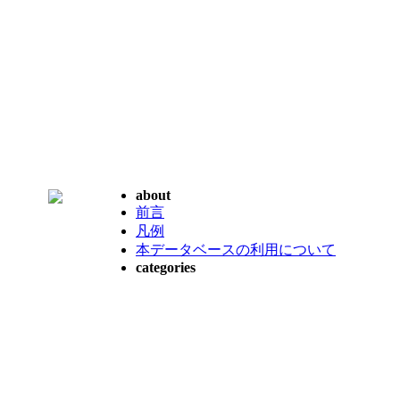
about
前言
凡例
本データベースの利用について
categories