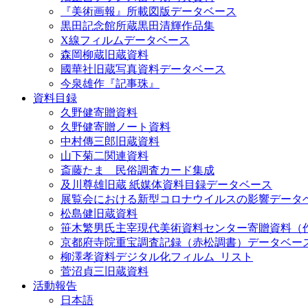
『美術画報』所載図版データベース
黒田記念館所蔵黒田清輝作品集
X線フィルムデータベース
森岡柳蔵旧蔵資料
國華社旧蔵写真資料データベース
今泉雄作『記事珠』
資料目録
久野健寄贈資料
久野健寄贈ノート資料
中村傳三郎旧蔵資料
山下菊二関連資料
斎藤たま 民俗調査カード集成
及川尊雄旧蔵 紙媒体資料目録データベース
展覧会における新型コロナウイルスの影響データ
松島健旧蔵資料
笹木繁男氏主宰現代美術資料センター寄贈資料（
京都府寺院重宝調査記録（赤松調書）データベー
柳澤孝資料デジタル化フィルム_リスト
菅沼貞三旧蔵資料
活動報告
日本語