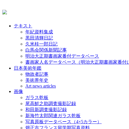
テキスト
年紀資料集成
黒田清輝日記
久米桂一郎日記
白馬会関係新聞記事
明治大正期書画家番付データベース
書画家人名データベース（明治大正期書画家番付
日本美術年鑑
物故者記事
美術界年史
Art news articles
画像
ガラス乾板
尾高鮮之助調査撮影記録
和田新調査撮影記録
新海竹太郎関連ガラス乾板
写真原板データベース（4×5カラー）
畑正吉フランス留学期写真資料