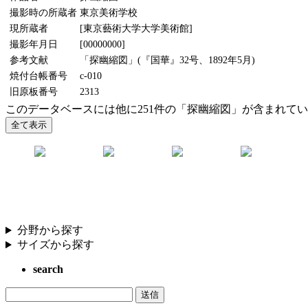
撮影時の所蔵者
東京美術学校
現所蔵者
[東京藝術大学大学美術館]
撮影年月日
[00000000]
参考文献
「探幽縮図」(『国華』32号、1892年5月)
焼付台帳番号
c-010
旧原板番号
2313
このデータベースには他に251件の「探幽縮図」が含まれて
分野から探す
サイズから探す
search