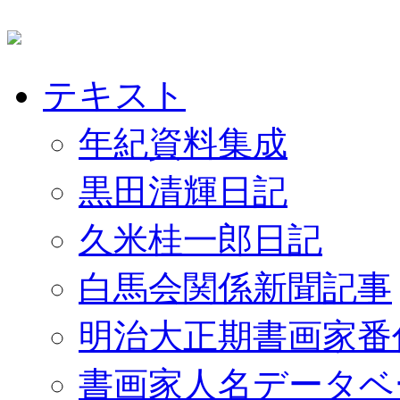
テキスト
年紀資料集成
黒田清輝日記
久米桂一郎日記
白馬会関係新聞記事
明治大正期書画家番
書画家人名データベ