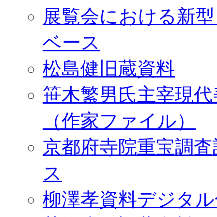
展覧会における新型
ベース
松島健旧蔵資料
笹木繁男氏主宰現代
（作家ファイル）
京都府寺院重宝調査
ス
柳澤孝資料デジタル