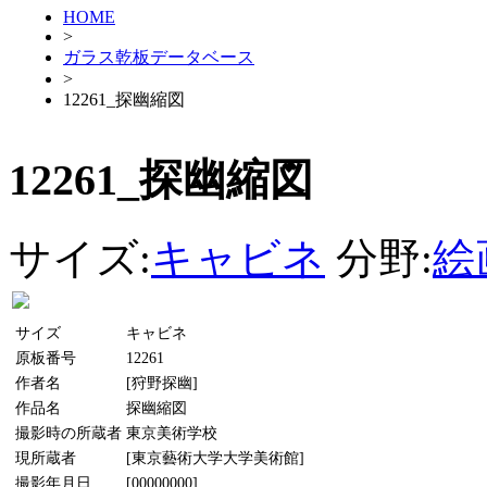
HOME
>
ガラス乾板データベース
>
12261_探幽縮図
12261_探幽縮図
サイズ:
キャビネ
分野:
絵
サイズ
キャビネ
原板番号
12261
作者名
[狩野探幽]
作品名
探幽縮図
撮影時の所蔵者
東京美術学校
現所蔵者
[東京藝術大学大学美術館]
撮影年月日
[00000000]