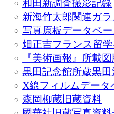
和田新調査撮影記録
新海竹太郎関連ガラ
写真原板データベー
畑正吉フランス留学
『美術画報』所載図
黒田記念館所蔵黒田
X線フィルムデータ
森岡柳蔵旧蔵資料
國華社旧蔵写真資料