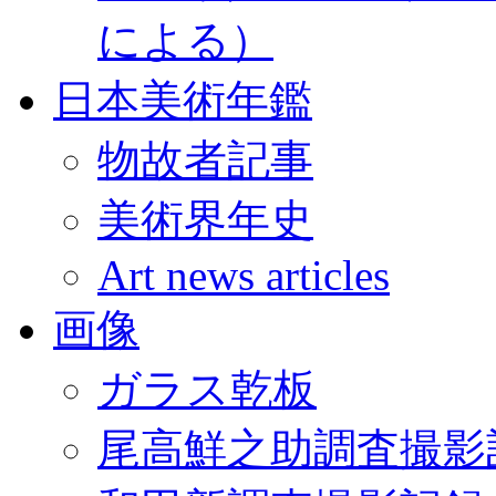
による）
日本美術年鑑
物故者記事
美術界年史
Art news articles
画像
ガラス乾板
尾高鮮之助調査撮影