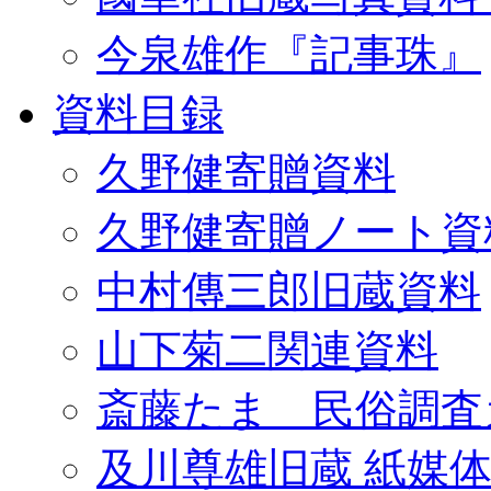
今泉雄作『記事珠』
資料目録
久野健寄贈資料
久野健寄贈ノート資
中村傳三郎旧蔵資料
山下菊二関連資料
斎藤たま 民俗調査
及川尊雄旧蔵 紙媒