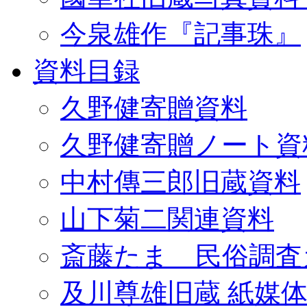
今泉雄作『記事珠』
資料目録
久野健寄贈資料
久野健寄贈ノート資
中村傳三郎旧蔵資料
山下菊二関連資料
斎藤たま 民俗調査
及川尊雄旧蔵 紙媒