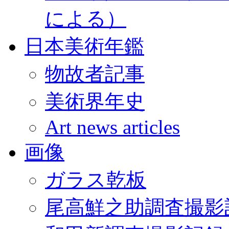
による）
日本美術年鑑
物故者記事
美術界年史
Art news articles
画像
ガラス乾板
尾高鮮之助調査撮影