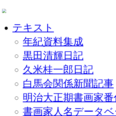
テキスト
年紀資料集成
黒田清輝日記
久米桂一郎日記
白馬会関係新聞記事
明治大正期書画家番
書画家人名データベ