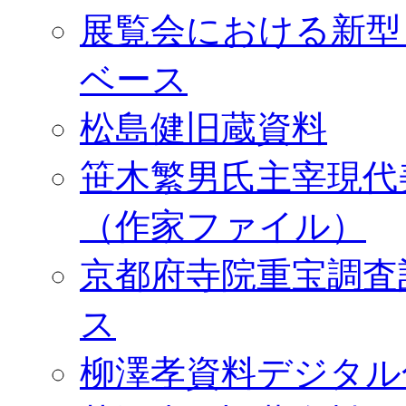
展覧会における新型
ベース
松島健旧蔵資料
笹木繁男氏主宰現代
（作家ファイル）
京都府寺院重宝調査
ス
柳澤孝資料デジタル