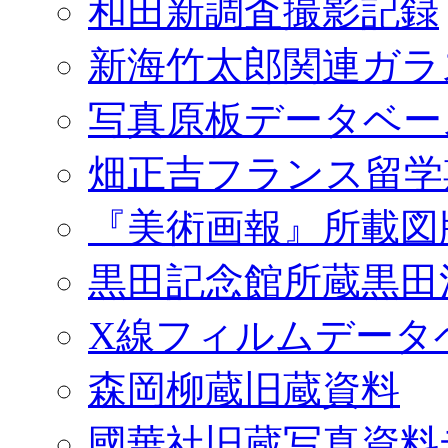
和田新調査撮影記録
新海竹太郎関連ガラ
写真原板データベー
畑正吉フランス留学
『美術画報』所載図
黒田記念館所蔵黒田
X線フィルムデータ
森岡柳蔵旧蔵資料
國華社旧蔵写真資料