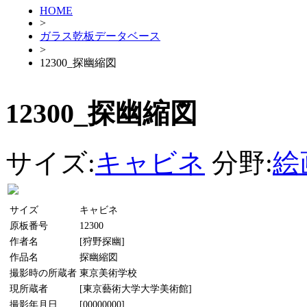
HOME
>
ガラス乾板データベース
>
12300_探幽縮図
12300_探幽縮図
サイズ:
キャビネ
分野:
絵
サイズ
キャビネ
原板番号
12300
作者名
[狩野探幽]
作品名
探幽縮図
撮影時の所蔵者
東京美術学校
現所蔵者
[東京藝術大学大学美術館]
撮影年月日
[00000000]