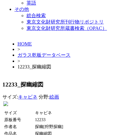
英語
その他
総合検索
東京文化財研究所刊行物リポジトリ
東京文化財研究所蔵書検索（OPAC）
HOME
>
ガラス乾板データベース
>
12233_探幽縮図
12233_探幽縮図
サイズ:
キャビネ
分野:
絵画
サイズ
キャビネ
原板番号
12233
作者名
探幽[狩野探幽]
作品名
探幽縮図