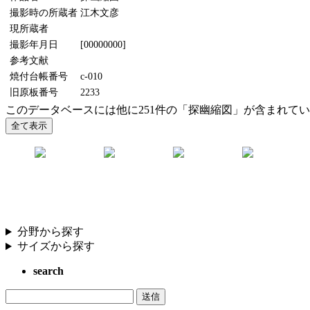
撮影時の所蔵者
江木文彦
現所蔵者
撮影年月日
[00000000]
参考文献
焼付台帳番号
c-010
旧原板番号
2233
このデータベースには他に251件の「探幽縮図」が含まれて
分野から探す
サイズから探す
search