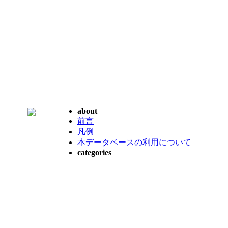
about
前言
凡例
本データベースの利用について
categories