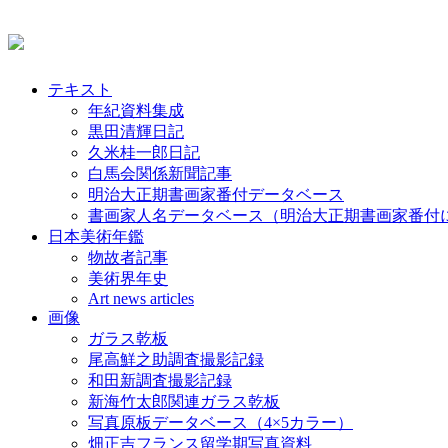
テキスト
年紀資料集成
黒田清輝日記
久米桂一郎日記
白馬会関係新聞記事
明治大正期書画家番付データベース
書画家人名データベース（明治大正期書画家番付
日本美術年鑑
物故者記事
美術界年史
Art news articles
画像
ガラス乾板
尾高鮮之助調査撮影記録
和田新調査撮影記録
新海竹太郎関連ガラス乾板
写真原板データベース（4×5カラー）
畑正吉フランス留学期写真資料