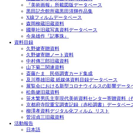
『美術画報』所載図版データベース
黒田記念館所蔵黒田清輝作品集
X線フィルムデータベース
森岡柳蔵旧蔵資料
國華社旧蔵写真資料データベース
今泉雄作『記事珠』
資料目録
久野健寄贈資料
久野健寄贈ノート資料
中村傳三郎旧蔵資料
山下菊二関連資料
斎藤たま 民俗調査カード集成
及川尊雄旧蔵 紙媒体資料目録データベース
展覧会における新型コロナウイルスの影響データ
松島健旧蔵資料
笹木繁男氏主宰現代美術資料センター寄贈資料（
京都府寺院重宝調査記録（赤松調書）データベー
柳澤孝資料デジタル化フィルム_リスト
菅沼貞三旧蔵資料
活動報告
日本語