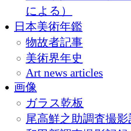
による）
日本美術年鑑
物故者記事
美術界年史
Art news articles
画像
ガラス乾板
尾高鮮之助調査撮影