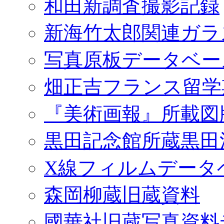
和田新調査撮影記録
新海竹太郎関連ガラ
写真原板データベー
畑正吉フランス留学
『美術画報』所載図
黒田記念館所蔵黒田
X線フィルムデータ
森岡柳蔵旧蔵資料
國華社旧蔵写真資料