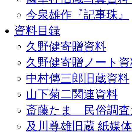
今泉雄作『記事珠』
資料目録
久野健寄贈資料
久野健寄贈ノート資
中村傳三郎旧蔵資料
山下菊二関連資料
斎藤たま 民俗調査
及川尊雄旧蔵 紙媒