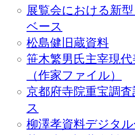
展覧会における新型
ベース
松島健旧蔵資料
笹木繁男氏主宰現代
（作家ファイル）
京都府寺院重宝調査
ス
柳澤孝資料デジタル