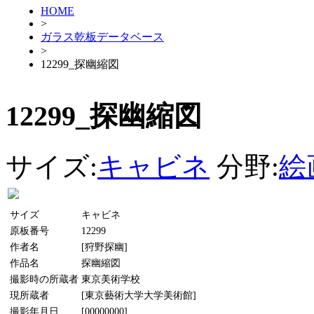
HOME
>
ガラス乾板データベース
>
12299_探幽縮図
12299_探幽縮図
サイズ:
キャビネ
分野:
絵
サイズ
キャビネ
原板番号
12299
作者名
[狩野探幽]
作品名
探幽縮図
撮影時の所蔵者
東京美術学校
現所蔵者
[東京藝術大学大学美術館]
撮影年月日
[00000000]