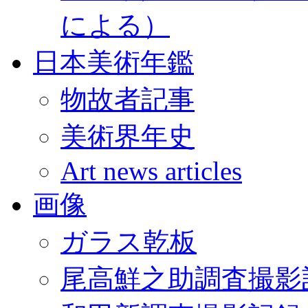
による）
日本美術年鑑
物故者記事
美術界年史
Art news articles
画像
ガラス乾板
尾高鮮之助調査撮影