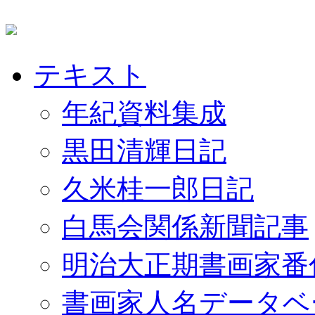
テキスト
年紀資料集成
黒田清輝日記
久米桂一郎日記
白馬会関係新聞記事
明治大正期書画家番
書画家人名データベ