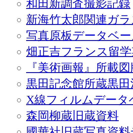
和田新調査撮影記録
新海竹太郎関連ガラ
写真原板データベー
畑正吉フランス留学
『美術画報』所載図
黒田記念館所蔵黒田
X線フィルムデータ
森岡柳蔵旧蔵資料
國華社旧蔵写真資料