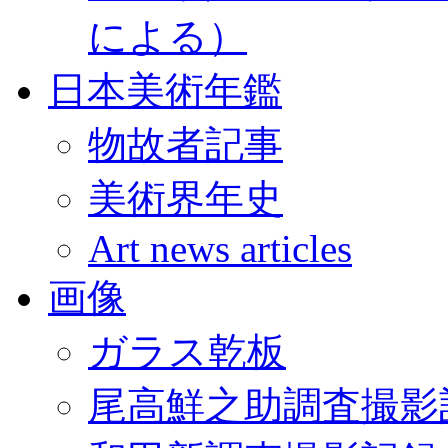
による）
日本美術年鑑
物故者記事
美術界年史
Art news articles
画像
ガラス乾板
尾高鮮之助調査撮影