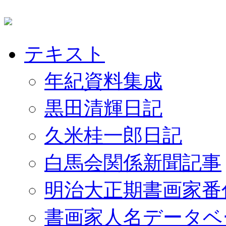
テキスト
年紀資料集成
黒田清輝日記
久米桂一郎日記
白馬会関係新聞記事
明治大正期書画家番
書画家人名データベ