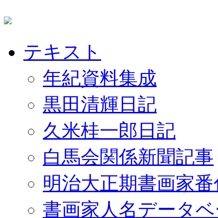
テキスト
年紀資料集成
黒田清輝日記
久米桂一郎日記
白馬会関係新聞記事
明治大正期書画家番
書画家人名データベ