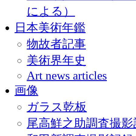
による）
日本美術年鑑
物故者記事
美術界年史
Art news articles
画像
ガラス乾板
尾高鮮之助調査撮影