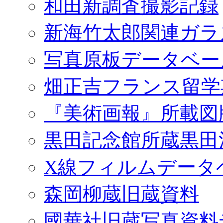
和田新調査撮影記録
新海竹太郎関連ガラ
写真原板データベー
畑正吉フランス留学
『美術画報』所載図
黒田記念館所蔵黒田
X線フィルムデータ
森岡柳蔵旧蔵資料
國華社旧蔵写真資料