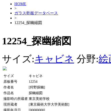
HOME
>
ガラス乾板データベース
>
12254_探幽縮図
12254_探幽縮図
サイズ:
キャビネ
分野:
絵
サイズ
キャビネ
原板番号
12254
作者名
[狩野探幽]
作品名
探幽縮図
撮影時の所蔵者
東京美術学校
現所蔵者
[東京藝術大学大学美術館]
撮影年月日
[00000000]