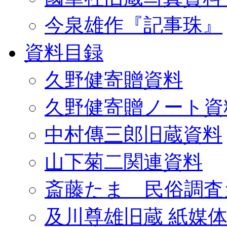
今泉雄作『記事珠』
資料目録
久野健寄贈資料
久野健寄贈ノート資
中村傳三郎旧蔵資料
山下菊二関連資料
斎藤たま 民俗調査
及川尊雄旧蔵 紙媒