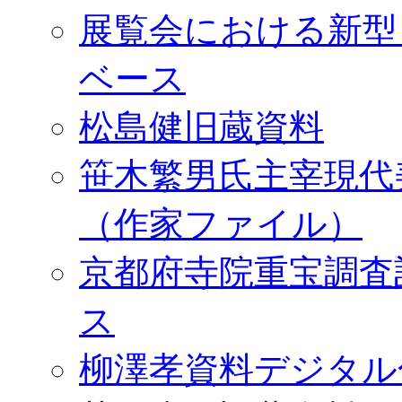
展覧会における新型
ベース
松島健旧蔵資料
笹木繁男氏主宰現代
（作家ファイル）
京都府寺院重宝調査
ス
柳澤孝資料デジタル