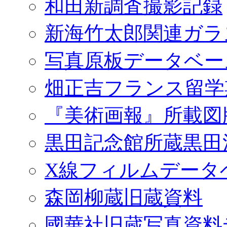
和田新調査撮影記録
新海竹太郎関連ガラ
写真原板データベー
畑正吉フランス留学
『美術画報』所載図
黒田記念館所蔵黒田
X線フィルムデータ
森岡柳蔵旧蔵資料
國華社旧蔵写真資料