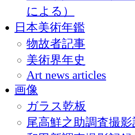
による）
日本美術年鑑
物故者記事
美術界年史
Art news articles
画像
ガラス乾板
尾高鮮之助調査撮影