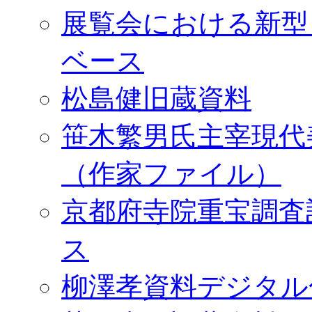
展覧会における新型
ベース
松島健旧蔵資料
笹木繁男氏主宰現代
（作家ファイル）
京都府寺院重宝調査
ス
柳澤孝資料デジタル