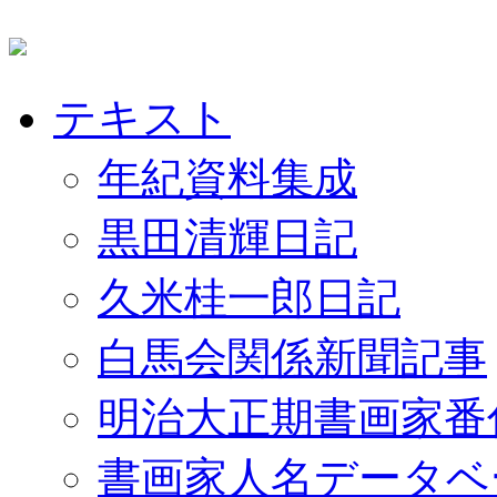
テキスト
年紀資料集成
黒田清輝日記
久米桂一郎日記
白馬会関係新聞記事
明治大正期書画家番
書画家人名データベ