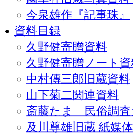
今泉雄作『記事珠』
資料目録
久野健寄贈資料
久野健寄贈ノート資
中村傳三郎旧蔵資料
山下菊二関連資料
斎藤たま 民俗調査
及川尊雄旧蔵 紙媒