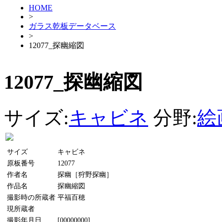
HOME
>
ガラス乾板データベース
>
12077_探幽縮図
12077_探幽縮図
サイズ:
キャビネ
分野:
絵
サイズ
キャビネ
原板番号
12077
作者名
探幽［狩野探幽］
作品名
探幽縮図
撮影時の所蔵者
平福百穂
現所蔵者
撮影年月日
[00000000]