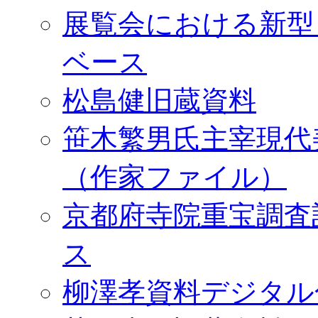
展覧会における新型
ベース
松島健旧蔵資料
笹木繁男氏主宰現代
（作家ファイル）
京都府寺院重宝調査
ス
柳澤孝資料デジタル