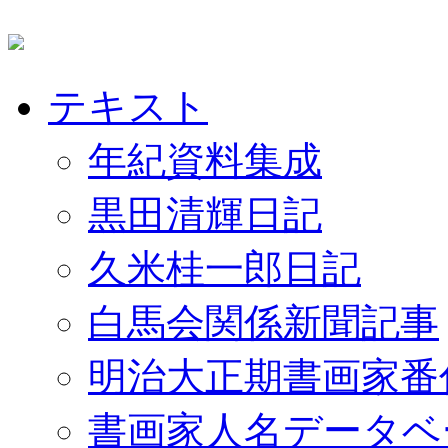
テキスト
年紀資料集成
黒田清輝日記
久米桂一郎日記
白馬会関係新聞記事
明治大正期書画家番
書画家人名データベ