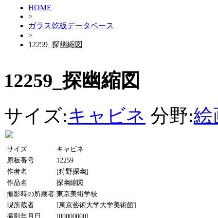
HOME
>
ガラス乾板データベース
>
12259_探幽縮図
12259_探幽縮図
サイズ:
キャビネ
分野:
絵
サイズ
キャビネ
原板番号
12259
作者名
[狩野探幽]
作品名
探幽縮図
撮影時の所蔵者
東京美術学校
現所蔵者
[東京藝術大学大学美術館]
撮影年月日
[00000000]