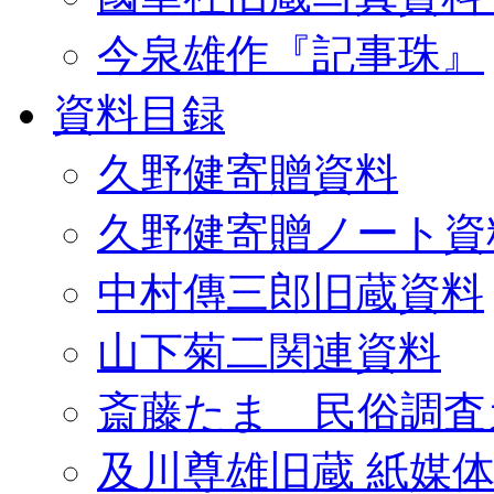
今泉雄作『記事珠』
資料目録
久野健寄贈資料
久野健寄贈ノート資
中村傳三郎旧蔵資料
山下菊二関連資料
斎藤たま 民俗調査
及川尊雄旧蔵 紙媒