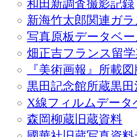
和田新調査撮影記録
新海竹太郎関連ガラ
写真原板データベー
畑正吉フランス留学
『美術画報』所載図
黒田記念館所蔵黒田
X線フィルムデータ
森岡柳蔵旧蔵資料
國華社旧蔵写真資料