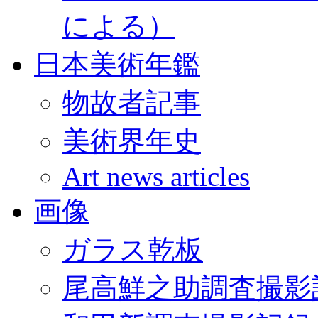
による）
日本美術年鑑
物故者記事
美術界年史
Art news articles
画像
ガラス乾板
尾高鮮之助調査撮影