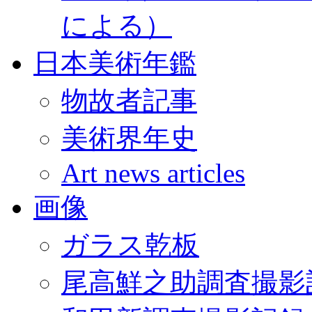
による）
日本美術年鑑
物故者記事
美術界年史
Art news articles
画像
ガラス乾板
尾高鮮之助調査撮影