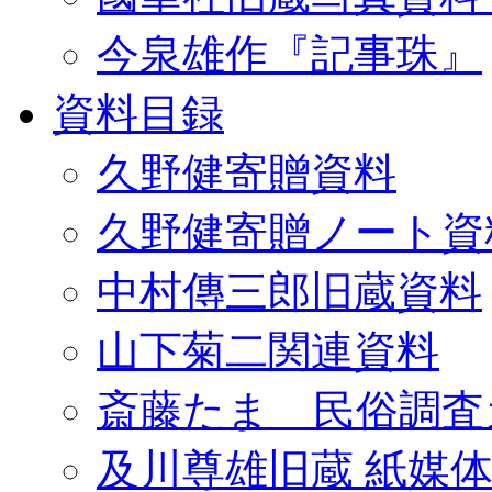
今泉雄作『記事珠』
資料目録
久野健寄贈資料
久野健寄贈ノート資
中村傳三郎旧蔵資料
山下菊二関連資料
斎藤たま 民俗調査
及川尊雄旧蔵 紙媒