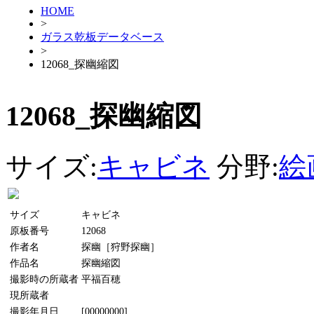
HOME
>
ガラス乾板データベース
>
12068_探幽縮図
12068_探幽縮図
サイズ:
キャビネ
分野:
絵
サイズ
キャビネ
原板番号
12068
作者名
探幽［狩野探幽］
作品名
探幽縮図
撮影時の所蔵者
平福百穂
現所蔵者
撮影年月日
[00000000]