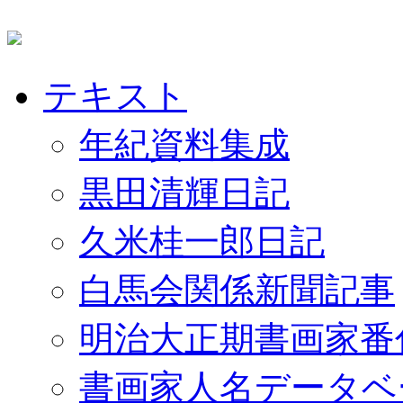
テキスト
年紀資料集成
黒田清輝日記
久米桂一郎日記
白馬会関係新聞記事
明治大正期書画家番
書画家人名データベ