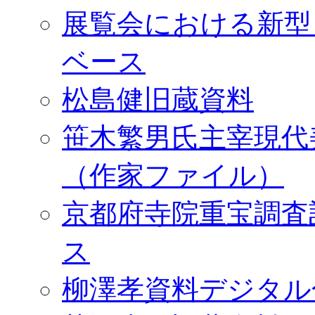
展覧会における新型
ベース
松島健旧蔵資料
笹木繁男氏主宰現代
（作家ファイル）
京都府寺院重宝調査
ス
柳澤孝資料デジタル