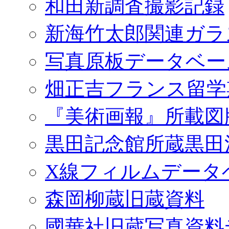
和田新調査撮影記録
新海竹太郎関連ガラ
写真原板データベー
畑正吉フランス留学
『美術画報』所載図
黒田記念館所蔵黒田
X線フィルムデータ
森岡柳蔵旧蔵資料
國華社旧蔵写真資料