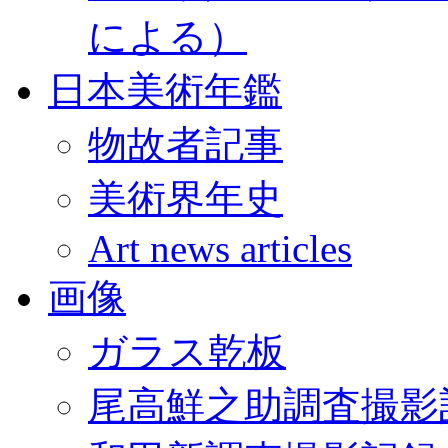
による）
日本美術年鑑
物故者記事
美術界年史
Art news articles
画像
ガラス乾板
尾高鮮之助調査撮影