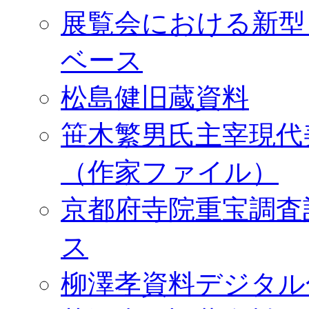
展覧会における新型
ベース
松島健旧蔵資料
笹木繁男氏主宰現代
（作家ファイル）
京都府寺院重宝調査
ス
柳澤孝資料デジタル