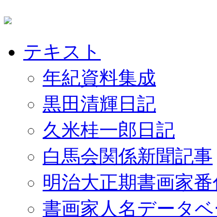
テキスト
年紀資料集成
黒田清輝日記
久米桂一郎日記
白馬会関係新聞記事
明治大正期書画家番
書画家人名データベ