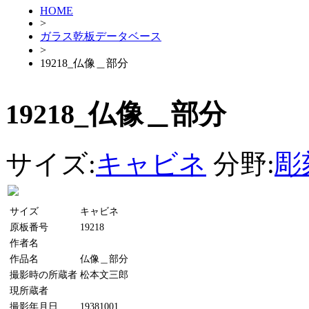
HOME
>
ガラス乾板データベース
>
19218_仏像＿部分
19218_仏像＿部分
サイズ:
キャビネ
分野:
彫
サイズ
キャビネ
原板番号
19218
作者名
作品名
仏像＿部分
撮影時の所蔵者
松本文三郎
現所蔵者
撮影年月日
19381001