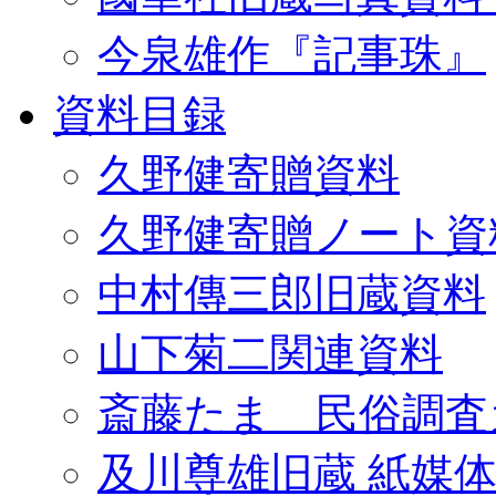
今泉雄作『記事珠』
資料目録
久野健寄贈資料
久野健寄贈ノート資
中村傳三郎旧蔵資料
山下菊二関連資料
斎藤たま 民俗調査
及川尊雄旧蔵 紙媒