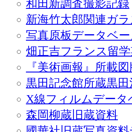
和田新調査撮影記録
新海竹太郎関連ガラ
写真原板データベー
畑正吉フランス留学
『美術画報』所載図
黒田記念館所蔵黒田
X線フィルムデータ
森岡柳蔵旧蔵資料
國華社旧蔵写真資料