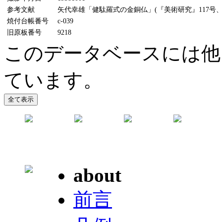
参考文献
矢代幸雄「健駄羅式の金銅仏」(『美術研究』117号、19
焼付台帳番号
c-039
旧原板番号
9218
このデータベースには他
ています。
about
前言