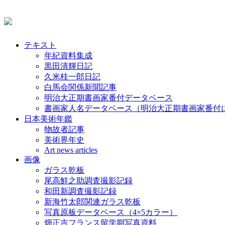
テキスト
年紀資料集成
黒田清輝日記
久米桂一郎日記
白馬会関係新聞記事
明治大正期書画家番付データベース
書画家人名データベース（明治大正期書画家番付
日本美術年鑑
物故者記事
美術界年史
Art news articles
画像
ガラス乾板
尾高鮮之助調査撮影記録
和田新調査撮影記録
新海竹太郎関連ガラス乾板
写真原板データベース（4×5カラー）
畑正吉フランス留学期写真資料