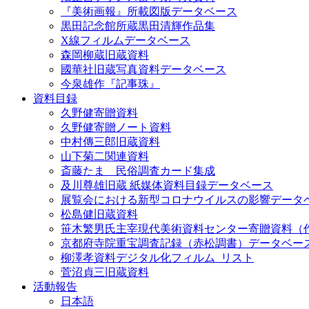
『美術画報』所載図版データベース
黒田記念館所蔵黒田清輝作品集
X線フィルムデータベース
森岡柳蔵旧蔵資料
國華社旧蔵写真資料データベース
今泉雄作『記事珠』
資料目録
久野健寄贈資料
久野健寄贈ノート資料
中村傳三郎旧蔵資料
山下菊二関連資料
斎藤たま 民俗調査カード集成
及川尊雄旧蔵 紙媒体資料目録データベース
展覧会における新型コロナウイルスの影響データ
松島健旧蔵資料
笹木繁男氏主宰現代美術資料センター寄贈資料（
京都府寺院重宝調査記録（赤松調書）データベー
柳澤孝資料デジタル化フィルム_リスト
菅沼貞三旧蔵資料
活動報告
日本語