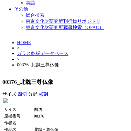
英語
その他
総合検索
東京文化財研究所刊行物リポジトリ
東京文化財研究所蔵書検索（OPAC）
HOME
>
ガラス乾板データベース
>
00376_北魏三尊仏像
00376_北魏三尊仏像
サイズ:
四切
分野:
彫刻
サイズ
四切
原板番号
00376
作者名
作品名
北魏三尊仏像