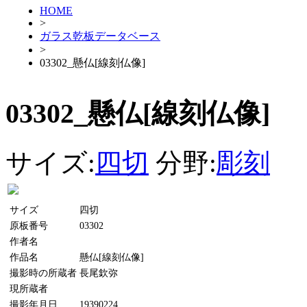
HOME
>
ガラス乾板データベース
>
03302_懸仏[線刻仏像]
03302_懸仏[線刻仏像]
サイズ:
四切
分野:
彫刻
サイズ
四切
原板番号
03302
作者名
作品名
懸仏[線刻仏像]
撮影時の所蔵者
長尾欽弥
現所蔵者
撮影年月日
19390224