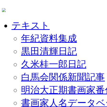
テキスト
年紀資料集成
黒田清輝日記
久米桂一郎日記
白馬会関係新聞記事
明治大正期書画家番
書画家人名データベ