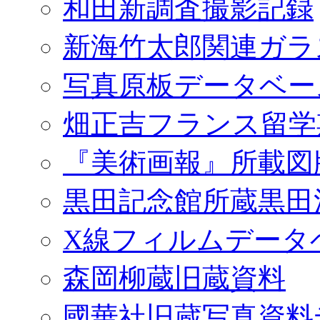
和田新調査撮影記録
新海竹太郎関連ガラ
写真原板データベー
畑正吉フランス留学
『美術画報』所載図
黒田記念館所蔵黒田
X線フィルムデータ
森岡柳蔵旧蔵資料
國華社旧蔵写真資料