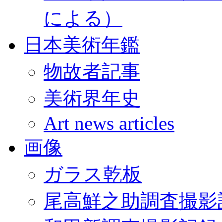
による）
日本美術年鑑
物故者記事
美術界年史
Art news articles
画像
ガラス乾板
尾高鮮之助調査撮影