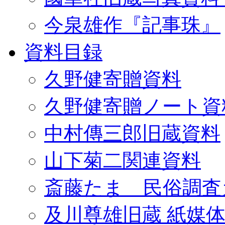
今泉雄作『記事珠』
資料目録
久野健寄贈資料
久野健寄贈ノート資
中村傳三郎旧蔵資料
山下菊二関連資料
斎藤たま 民俗調査
及川尊雄旧蔵 紙媒