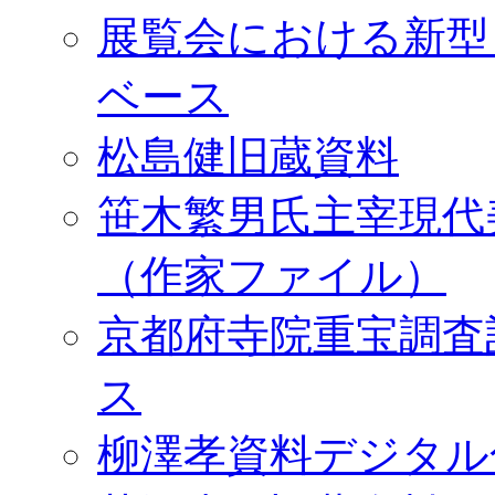
展覧会における新型
ベース
松島健旧蔵資料
笹木繁男氏主宰現代
（作家ファイル）
京都府寺院重宝調査
ス
柳澤孝資料デジタル