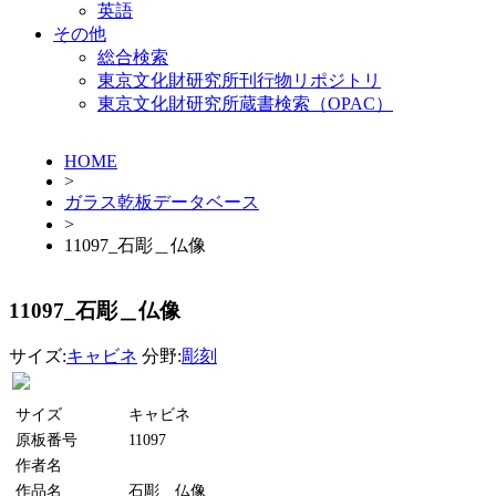
英語
その他
総合検索
東京文化財研究所刊行物リポジトリ
東京文化財研究所蔵書検索（OPAC）
HOME
>
ガラス乾板データベース
>
11097_石彫＿仏像
11097_石彫＿仏像
サイズ:
キャビネ
分野:
彫刻
サイズ
キャビネ
原板番号
11097
作者名
作品名
石彫＿仏像