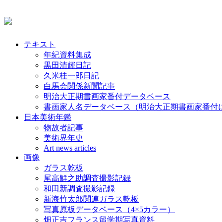
テキスト
年紀資料集成
黒田清輝日記
久米桂一郎日記
白馬会関係新聞記事
明治大正期書画家番付データベース
書画家人名データベース（明治大正期書画家番付
日本美術年鑑
物故者記事
美術界年史
Art news articles
画像
ガラス乾板
尾高鮮之助調査撮影記録
和田新調査撮影記録
新海竹太郎関連ガラス乾板
写真原板データベース（4×5カラー）
畑正吉フランス留学期写真資料