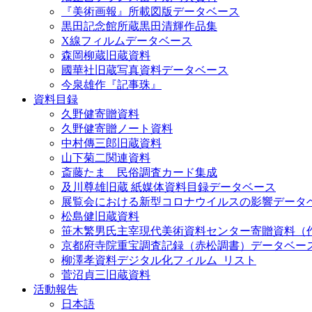
『美術画報』所載図版データベース
黒田記念館所蔵黒田清輝作品集
X線フィルムデータベース
森岡柳蔵旧蔵資料
國華社旧蔵写真資料データベース
今泉雄作『記事珠』
資料目録
久野健寄贈資料
久野健寄贈ノート資料
中村傳三郎旧蔵資料
山下菊二関連資料
斎藤たま 民俗調査カード集成
及川尊雄旧蔵 紙媒体資料目録データベース
展覧会における新型コロナウイルスの影響データ
松島健旧蔵資料
笹木繁男氏主宰現代美術資料センター寄贈資料（
京都府寺院重宝調査記録（赤松調書）データベー
柳澤孝資料デジタル化フィルム_リスト
菅沼貞三旧蔵資料
活動報告
日本語