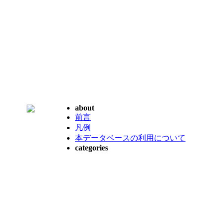
about
前言
凡例
本データベースの利用について
categories