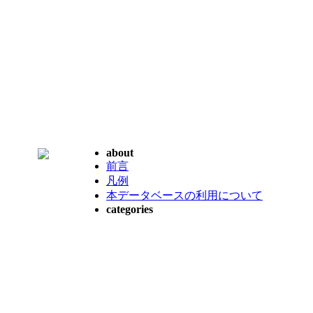
about
前言
凡例
本データベースの利用について
categories