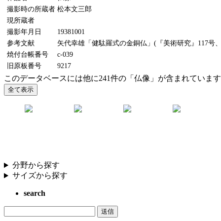
撮影時の所蔵者
松本文三郎
現所蔵者
撮影年月日
19381001
参考文献
矢代幸雄「健駄羅式の金銅仏」(『美術研究』117号、19
焼付台帳番号
c-039
旧原板番号
9217
このデータベースには他に241件の「仏像」が含まれていま
分野から探す
サイズから探す
search