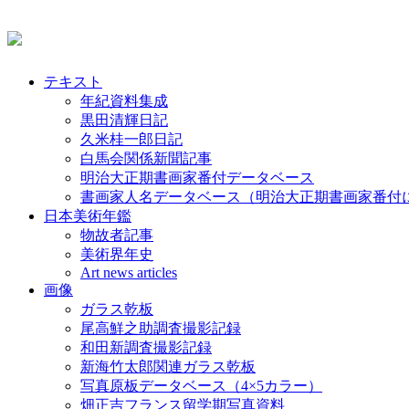
テキスト
年紀資料集成
黒田清輝日記
久米桂一郎日記
白馬会関係新聞記事
明治大正期書画家番付データベース
書画家人名データベース（明治大正期書画家番付
日本美術年鑑
物故者記事
美術界年史
Art news articles
画像
ガラス乾板
尾高鮮之助調査撮影記録
和田新調査撮影記録
新海竹太郎関連ガラス乾板
写真原板データベース（4×5カラー）
畑正吉フランス留学期写真資料