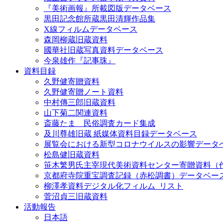
『美術画報』所載図版データベース
黒田記念館所蔵黒田清輝作品集
X線フィルムデータベース
森岡柳蔵旧蔵資料
國華社旧蔵写真資料データベース
今泉雄作『記事珠』
資料目録
久野健寄贈資料
久野健寄贈ノート資料
中村傳三郎旧蔵資料
山下菊二関連資料
斎藤たま 民俗調査カード集成
及川尊雄旧蔵 紙媒体資料目録データベース
展覧会における新型コロナウイルスの影響データ
松島健旧蔵資料
笹木繁男氏主宰現代美術資料センター寄贈資料（
京都府寺院重宝調査記録（赤松調書）データベー
柳澤孝資料デジタル化フィルム_リスト
菅沼貞三旧蔵資料
活動報告
日本語