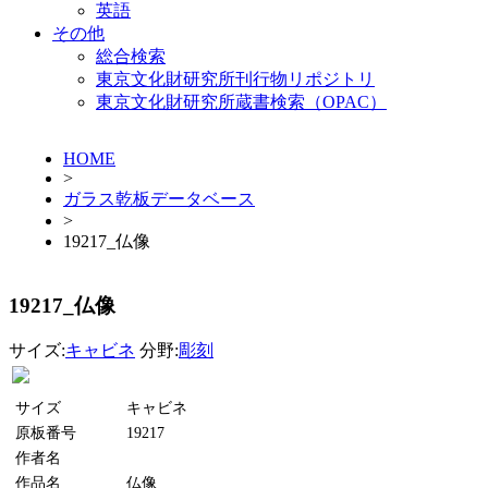
英語
その他
総合検索
東京文化財研究所刊行物リポジトリ
東京文化財研究所蔵書検索（OPAC）
HOME
>
ガラス乾板データベース
>
19217_仏像
19217_仏像
サイズ:
キャビネ
分野:
彫刻
サイズ
キャビネ
原板番号
19217
作者名
作品名
仏像